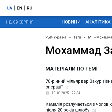
UA
EN
RU
НОВИНИ
АНАЛІТИКА
НД, 09 СЕРПНЯ
РБК-Україна
»
Теги
»
М
» Мохамма
Мохаммад З
МАТЕРІАЛИ ПО ТЕМІ
70-річний мільярдер Захур зізна
операції
13.10.2025 - 22:34
Камалія розлучається з чолов
після 20 років шлюбу