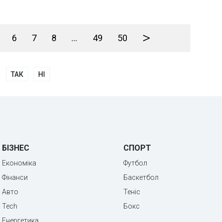
>
6
7
8
...
49
50
ТАК
НІ
БІЗНЕС
СПОРТ
Економіка
Футбол
Фінанси
Баскетбол
Авто
Теніс
Tech
Бокс
Енергетика