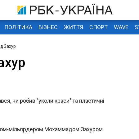
ПОЛІТИКА
БІЗНЕС
ЖИТТЯ
СПОРТ
WAVE
S
д Захур
ахур
вся, чи робив "уколи краси" та пластичні
іком-мільярдером Мохаммадом Захуром