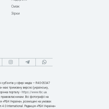
Смак
Зірки
і суб’єктів у сфері медіа — R40-05347
» має тримовну версію (українську,
торінка порталу -
https://www.rbc.ua
.
х правовласникам. Всі фотографії на
ти «РБК-Україна», розміщені на умовах
n 4.0 International. Редакція «РБК-Україна»