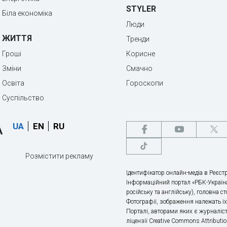
STYLER
Біла економіка
Люди
ЖИТТЯ
Тренди
Гроші
Корисне
Зміни
Смачно
Освіта
Гороскопи
Суспільство
UA
EN
RU
Розмістити рекламу
Ідентифікатор онлайн-медіа в Реєстр
Інформаційний портал «РБК-Україна
російську та англійську), головна с
Фотографії, зображення належать ї
Порталі, авторами яких є журналіс
ліцензії Creative Commons Attributio