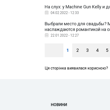
На слух: у Machine Gun Kelly и
04.02.2022 - 12:33
Выбрали место для свадьбы? Ме
наслаждаются романтикой на 
22.01.2022 - 12:27
1
2
3
4
5
Ця сторінка виявилася корисною?
НОВИНИ