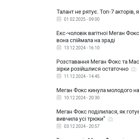
Талант не рятує. Топ-7 акторів, 
01.02.2025 - 09:00
Екс-чоловік вагітної Меган Фокс
вона спіймала на зраді
13.12.2024 - 16:10
Розставання Меган Фокс та Mach
зірки розійшлися остаточно
11.12.2024 - 14:45
Меган Фокс кинула молодого нар
10.12.2024 - 20:30
Меган Фокс поділилася, як готу
вивчила усі трюки"
03.12.2024 - 20:57