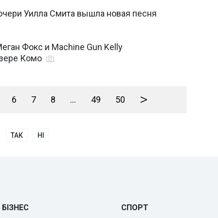
 дочери Уилла Смита вышла новая песня
ган Фокс и Machine Gun Kelly
озере Комо
>
6
7
8
...
49
50
ТАК
НІ
БІЗНЕС
СПОРТ