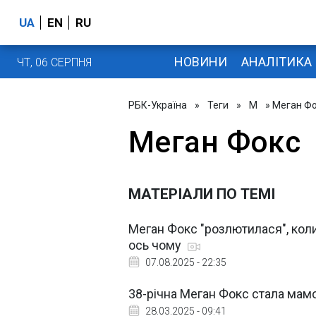
UA
EN
RU
НОВИНИ
АНАЛІТИКА
ЧТ, 06 СЕРПНЯ
РБК-Україна
»
Теги
»
М
» Меган Ф
Меган Фокс
МАТЕРІАЛИ ПО ТЕМІ
Меган Фокс "розлютилася", коли
ось чому
07.08.2025 - 22:35
38-річна Меган Фокс стала мам
28.03.2025 - 09:41