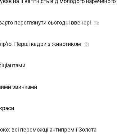
вав на її вагітність від молодого нареченого
 варто переглянути сьогодні ввечері
тір'ю. Перші кадри з животиком
фіціантами
вними звичками
 краси
 Фокс: всі переможці антипремії Золота