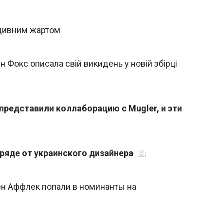
 дивним жартом
н Фокс описала свій викидень у новій збірці
представили коллаборацию с Mugler, и эти
аряде от украинского дизайнера
ен Аффлек попали в номинанты на