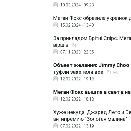
10.03.2024 - 09:23
Меган Фокс образила українок
15.02.2024 - 13:40
За прикладом Брітні Спірс. Мега
віршів
07.11.2023 - 22:35
Объект желания: Jimmy Choo 
туфли захотели все
12.02.2022 - 19:18
Меган Фокс вышла в свет в н
12.02.2022 - 18:18
Хуже некуда: Джаред Лето и Б
антипремию "Золотая малина"
07.02.2022 - 13:19