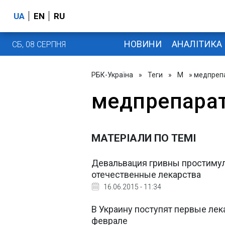
UA
EN
RU
НОВИНИ
АНАЛІТИКА
СБ, 08 СЕРПНЯ
РБК-Україна
»
Теги
»
М
» медпреп
медпрепара
МАТЕРІАЛИ ПО ТЕМІ
Девальвация гривны простимул
отечественные лекарства
16.06.2015 - 11:34
В Украину поступят первые ле
феврале