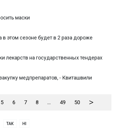
осить маски
а в этом сезоне будет в 2 раза дороже
ки лекарств на государственных тендерах
закупку медпрепаратов, - Квиташвили
>
5
6
7
8
...
49
50
ТАК
НІ