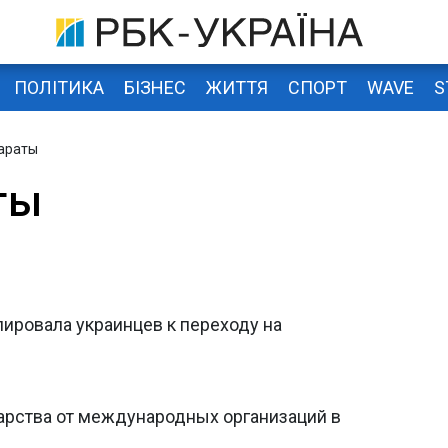
ПОЛІТИКА
БІЗНЕС
ЖИТТЯ
СПОРТ
WAVE
S
араты
ты
ировала украинцев к переходу на
карства от международных организаций в