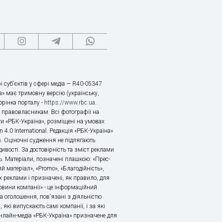
і суб’єктів у сфері медіа — R40-05347
» має тримовну версію (українську,
торінка порталу -
https://www.rbc.ua
.
х правовласникам. Всі фотографії на
ти «РБК-Україна», розміщені на умовах
n 4.0 International. Редакція «РБК-Україна»
в. Оціночні судження не підлягають
ивості. За достовірність та зміст реклами
ь. Матеріали, позначені плашкою: «Прес-
й матеріал», «Promo», «Благодійність»,
 реклами і призначені, як правило, для
«Новини компанії» - це інформаційний
а оголошення, пов'язані з діяльністю
 які випускають самі компанії, і за які
 Онлайн-медіа «РБК-Україна» призначене для