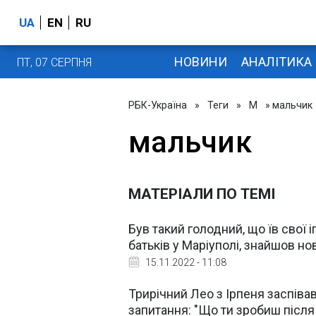
UA
EN
RU
НОВИНИ
АНАЛІТИКА
ПТ, 07 СЕРПНЯ
РБК-Україна
»
Теги
»
М
» мальчик
мальчик
МАТЕРІАЛИ ПО ТЕМІ
Був такий голодний, що їв свої 
батьків у Маріуполі, знайшов но
15.11.2022 - 11:08
Трирічний Лео з Ірпеня заспіва
запитання: "Що ти зробиш післ