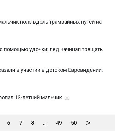
альчик полз вдоль трамвайных путей на
 с помощью удочки: лед начинал трещать
казали в участии в детском Евровидении:
пропал 13-летний мальчик
>
6
7
8
...
49
50