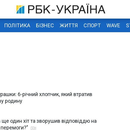
ПОЛІТИКА
БІЗНЕС
ЖИТТЯ
СПОРТ
WAVE
S
іграшки: 6-річний хлопчик, який втратив
ву родину
в ще один хіт та зворушив відповіддю на
я перемоги?"