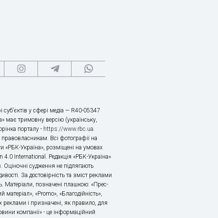
і суб’єктів у сфері медіа — R40-05347
» має тримовну версію (українську,
торінка порталу -
https://www.rbc.ua
.
х правовласникам. Всі фотографії на
ти «РБК-Україна», розміщені на умовах
n 4.0 International. Редакція «РБК-Україна»
в. Оціночні судження не підлягають
ивості. За достовірність та зміст реклами
ь. Матеріали, позначені плашкою: «Прес-
й матеріал», «Promo», «Благодійність»,
 реклами і призначені, як правило, для
«Новини компанії» - це інформаційний