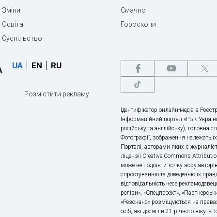
Зміни
Смачно
Освіта
Гороскопи
Суспільство
UA
EN
RU
Розмістити рекламу
Ідентифікатор онлайн-медіа в Реєстр
Інформаційний портал «РБК-Україна
російську та англійську), головна с
Фотографії, зображення належать ї
Порталі, авторами яких є журналіс
ліцензії Creative Commons Attributio
може не поділяти точку зору авторі
спростуванню та доведенню їх правд
відповідальність несе рекламодавец
релізи», «Спецпроект», «Партнерськи
«Резонанс» розміщуються на правах
осіб, які досягли 21-річного віку. 