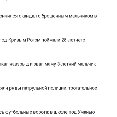
акончился скандал с брошенным мальчиком в
 под Кривым Рогом поймали 28-летнего
акал навзрыд и звал маму 3-летний мальчик
яли ряды патрульной полиции: трогательное
сь футбольные ворота: в школе под Уманью