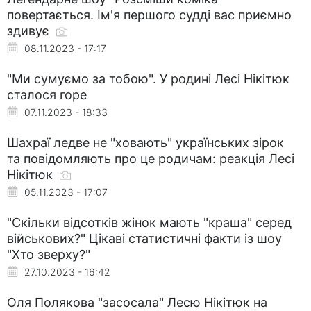
повертається. Ім'я першого судді вас приємно
здивує
08.11.2023 - 17:17
"Ми сумуємо за тобою". У родині Лесі Нікітюк
сталося горе
07.11.2023 - 18:33
Шахраї ледве не "ховають" українських зірок
та повідомляють про це родичам: реакція Лесі
Нікітюк
05.11.2023 - 17:07
"Скільки відсотків жінок мають "краша" серед
військових?" Цікаві статистичні факти із шоу
"Хто зверху?"
27.10.2023 - 16:42
Оля Полякова "засосала" Лесю Нікітюк на