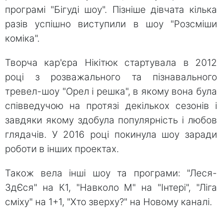
програмі "Бігуді шоу". Пізніше дівчата кілька
разів успішно виступили в шоу "Розсміши
коміка".
Творча кар'єра Нікітюк стартувала в 2012
році з розважального та пізнавального
тревел-шоу "Орел і решка", в якому вона була
співведучою на протязі декількох сезонів і
завдяки якому здобула популярність і любов
глядачів. У 2016 році покинула шоу заради
роботи в інших проектах.
Також вела інші шоу та програми: "Леся-
ЗдЄся" на К1, "Навколо М" на "Інтері", "Ліга
сміху" на 1+1, "Хто зверху?" на Новому каналі.