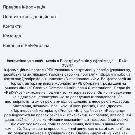
Правова інформація
Політика конфіденційності
Контакти
Команда
Вакансії в РБК-Україна
Ідентифікатор онлайн-медіа в Реєстрі суб’єктів у сфері медіа — R40-
05347
Інформаційний портал «РБК-Україна» має тримовну версію (українську,
російську та англійську), головна сторінка порталу -
https://www.rbc.ua
.
Фотографії, зображення належать їх правовласникам. Всі фотографії на
Порталі, авторами яких є журналісти «РБК-Україна», розміщені на
умовах ліцензії Creative Commons Attribution 4.0 International. Редакція
«РБК-Україна» може не поділяти точку зору авторів. Оціночні судження
не підлягають спростуванню та доведенню їх правдивості. За
достовірність та зміст реклами відповідальність несе рекламодавець.
Матеріали, позначені плашкою: «Прес-релізи», «Спецпроект»,
«Партнерський матеріал», «Promo», «Благодійність», «Резонанс»
розміщуються на правах реклами і призначені, як правило, для осіб, які
досягли 21-річного віку. «Новини компанії» - це інформаційний формат,
що охоплює новини, події та оголошення, пов'язані з діяльністю
компаній, базуються на пресрелізах, які випускають самі компанії, і за
які редакція не несе відповідальність. Онлайн-медіа «РБК-Україна»