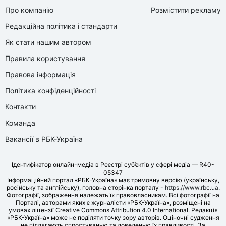
Про компанію
Розмістити рекламу
Редакційна політика і стандарти
Як стати нашим автором
Правила користування
Правова інформація
Політика конфіденційності
Контакти
Команда
Вакансії в РБК-Україна
Ідентифікатор онлайн-медіа в Реєстрі суб’єктів у сфері медіа — R40-
05347
Інформаційний портал «РБК-Україна» має тримовну версію (українську,
російську та англійську), головна сторінка порталу -
https://www.rbc.ua
.
Фотографії, зображення належать їх правовласникам. Всі фотографії на
Порталі, авторами яких є журналісти «РБК-Україна», розміщені на
умовах ліцензії Creative Commons Attribution 4.0 International. Редакція
«РБК-Україна» може не поділяти точку зору авторів. Оціночні судження
не підлягають спростуванню та доведенню їх правдивості. За