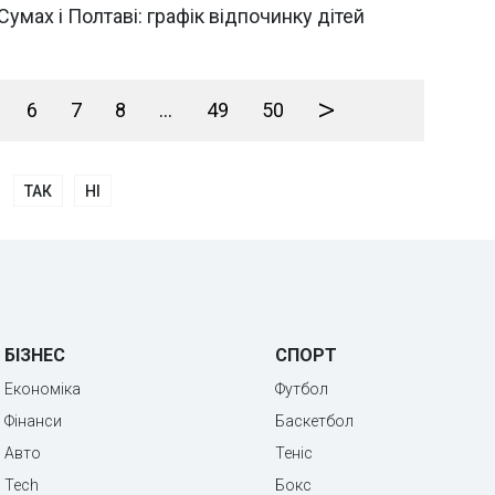
Сумах і Полтаві: графік відпочинку дітей
>
6
7
8
...
49
50
ТАК
НІ
БІЗНЕС
СПОРТ
Економіка
Футбол
Фінанси
Баскетбол
Авто
Теніс
Tech
Бокс