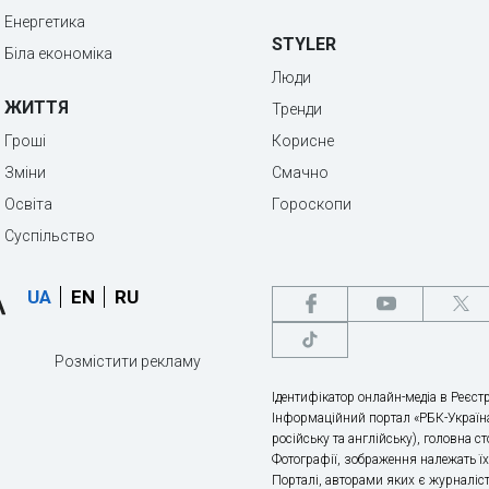
Енергетика
STYLER
Біла економіка
Люди
ЖИТТЯ
Тренди
Гроші
Корисне
Зміни
Смачно
Освіта
Гороскопи
Суспільство
UA
EN
RU
Розмістити рекламу
Ідентифікатор онлайн-медіа в Реєстр
Інформаційний портал «РБК-Україна
російську та англійську), головна с
Фотографії, зображення належать ї
Порталі, авторами яких є журналіс