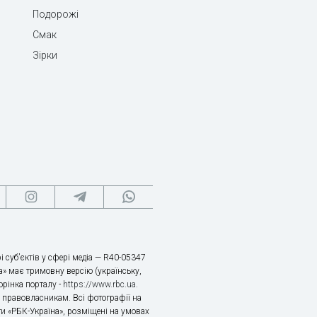
Подорожі
Смак
Зірки
і суб’єктів у сфері медіа — R40-05347
» має тримовну версію (українську,
торінка порталу -
https://www.rbc.ua
.
х правовласникам. Всі фотографії на
ти «РБК-Україна», розміщені на умовах