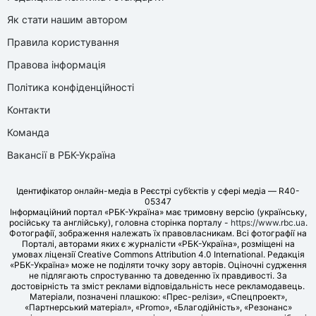
Як стати нашим автором
Правила користування
Правова інформація
Політика конфіденційності
Контакти
Команда
Вакансії в РБК-Україна
Ідентифікатор онлайн-медіа в Реєстрі суб’єктів у сфері медіа — R40-
05347
Інформаційний портал «РБК-Україна» має тримовну версію (українську,
російську та англійську), головна сторінка порталу -
https://www.rbc.ua
.
Фотографії, зображення належать їх правовласникам. Всі фотографії на
Порталі, авторами яких є журналісти «РБК-Україна», розміщені на
умовах ліцензії Creative Commons Attribution 4.0 International. Редакція
«РБК-Україна» може не поділяти точку зору авторів. Оціночні судження
не підлягають спростуванню та доведенню їх правдивості. За
достовірність та зміст реклами відповідальність несе рекламодавець.
Матеріали, позначені плашкою: «Прес-релізи», «Спецпроект»,
«Партнерський матеріал», «Promo», «Благодійність», «Резонанс»