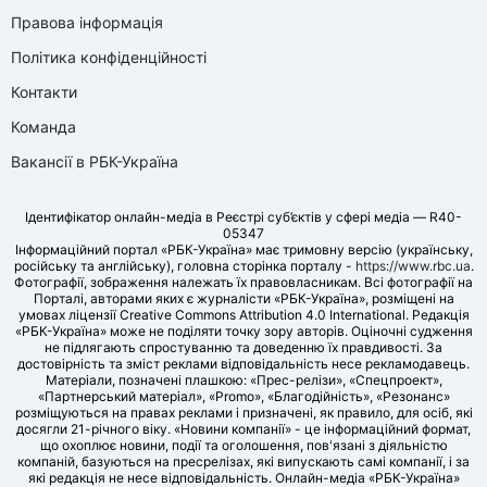
Правова інформація
Політика конфіденційності
Контакти
Команда
Вакансії в РБК-Україна
Ідентифікатор онлайн-медіа в Реєстрі суб’єктів у сфері медіа — R40-
05347
Інформаційний портал «РБК-Україна» має тримовну версію (українську,
російську та англійську), головна сторінка порталу -
https://www.rbc.ua
.
Фотографії, зображення належать їх правовласникам. Всі фотографії на
Порталі, авторами яких є журналісти «РБК-Україна», розміщені на
умовах ліцензії Creative Commons Attribution 4.0 International. Редакція
«РБК-Україна» може не поділяти точку зору авторів. Оціночні судження
не підлягають спростуванню та доведенню їх правдивості. За
достовірність та зміст реклами відповідальність несе рекламодавець.
Матеріали, позначені плашкою: «Прес-релізи», «Спецпроект»,
«Партнерський матеріал», «Promo», «Благодійність», «Резонанс»
розміщуються на правах реклами і призначені, як правило, для осіб, які
досягли 21-річного віку. «Новини компанії» - це інформаційний формат,
що охоплює новини, події та оголошення, пов'язані з діяльністю
компаній, базуються на пресрелізах, які випускають самі компанії, і за
які редакція не несе відповідальність. Онлайн-медіа «РБК-Україна»