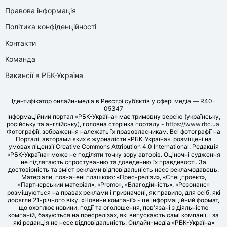
Правова інформація
Політика конфіденційності
Контакти
Команда
Вакансії в РБК-Україна
Ідентифікатор онлайн-медіа в Реєстрі суб’єктів у сфері медіа — R40-
05347
Інформаційний портал «РБК-Україна» має тримовну версію (українську,
російську та англійську), головна сторінка порталу -
https://www.rbc.ua
.
Фотографії, зображення належать їх правовласникам. Всі фотографії на
Порталі, авторами яких є журналісти «РБК-Україна», розміщені на
умовах ліцензії Creative Commons Attribution 4.0 International. Редакція
«РБК-Україна» може не поділяти точку зору авторів. Оціночні судження
не підлягають спростуванню та доведенню їх правдивості. За
достовірність та зміст реклами відповідальність несе рекламодавець.
Матеріали, позначені плашкою: «Прес-релізи», «Спецпроект»,
«Партнерський матеріал», «Promo», «Благодійність», «Резонанс»
розміщуються на правах реклами і призначені, як правило, для осіб, які
досягли 21-річного віку. «Новини компанії» - це інформаційний формат,
що охоплює новини, події та оголошення, пов'язані з діяльністю
компаній, базуються на пресрелізах, які випускають самі компанії, і за
які редакція не несе відповідальність. Онлайн-медіа «РБК-Україна»