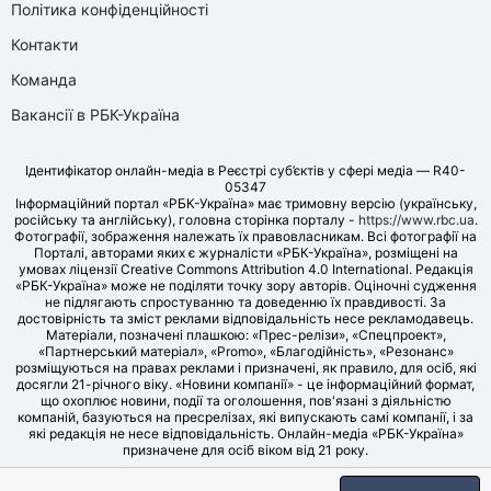
Політика конфіденційності
Контакти
Команда
Вакансії в РБК-Україна
Ідентифікатор онлайн-медіа в Реєстрі суб’єктів у сфері медіа — R40-
05347
Інформаційний портал «РБК-Україна» має тримовну версію (українську,
російську та англійську), головна сторінка порталу -
https://www.rbc.ua
.
Фотографії, зображення належать їх правовласникам. Всі фотографії на
Порталі, авторами яких є журналісти «РБК-Україна», розміщені на
умовах ліцензії Creative Commons Attribution 4.0 International. Редакція
«РБК-Україна» може не поділяти точку зору авторів. Оціночні судження
не підлягають спростуванню та доведенню їх правдивості. За
достовірність та зміст реклами відповідальність несе рекламодавець.
Матеріали, позначені плашкою: «Прес-релізи», «Спецпроект»,
«Партнерський матеріал», «Promo», «Благодійність», «Резонанс»
розміщуються на правах реклами і призначені, як правило, для осіб, які
досягли 21-річного віку. «Новини компанії» - це інформаційний формат,
що охоплює новини, події та оголошення, пов'язані з діяльністю
компаній, базуються на пресрелізах, які випускають самі компанії, і за
які редакція не несе відповідальність. Онлайн-медіа «РБК-Україна»
призначене для осіб віком від 21 року.
© LLC «UBT MEDIA», 2006-2026.