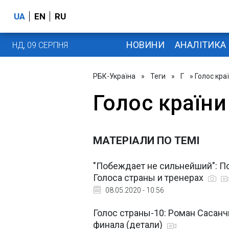
UA
EN
RU
НОВИНИ
АНАЛІТИКА
НД, 09 СЕРПНЯ
РБК-Україна
»
Теги
»
Г
» Голос кра
Голос країни
МАТЕРІАЛИ ПО ТЕМІ
"Побеждает не сильнейший": П
Голоса страны и тренерах
08.05.2020 - 10:56
Голос страны-10: Роман Сасанч
финала (детали)