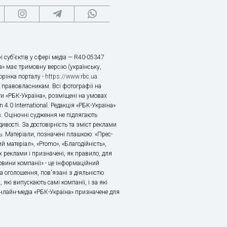
і суб’єктів у сфері медіа — R40-05347
» має тримовну версію (українську,
торінка порталу -
https://www.rbc.ua
.
х правовласникам. Всі фотографії на
ти «РБК-Україна», розміщені на умовах
n 4.0 International. Редакція «РБК-Україна»
в. Оціночні судження не підлягають
ивості. За достовірність та зміст реклами
ь. Матеріали, позначені плашкою: «Прес-
й матеріал», «Promo», «Благодійність»,
 реклами і призначені, як правило, для
«Новини компанії» - це інформаційний
а оголошення, пов'язані з діяльністю
 які випускають самі компанії, і за які
 Онлайн-медіа «РБК-Україна» призначене для