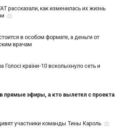
AT рассказали, как изменилась их жизнь
їни
тоится в особом формате, а деньги от
ским врачам
Голосі країни-10 всколыхнуло сеть и
 в прямые эфиры, а кто вылетел с проекта
удивят участники команды Тины Кароль