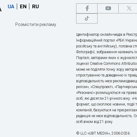
UA
EN
RU
Розмістити рекламу
Ідентифікатор онлайн-медіа в Реєстр
Інформаційний портал «РБК-Україна
російську та англійську), головна с
Фотографії, зображення належать ї
Порталі, авторами яких є журналіс
ліцензії Creative Commons Attributio
може не поділяти точку зору авторі
спростуванню та доведенню їх правд
відповідальність несе рекламодавец
релізи», «Спецпроект», «Партнерськи
«Резонанс» розміщуються на правах
осіб, які досягли 21-річного віку. 
формат, що охоплює новини, події т
компаній, базуються на пресрелізах,
редакція не несе відповідальність.
осіб віком від 21 року.
© LLC «UBT MEDIA», 2006-2026.