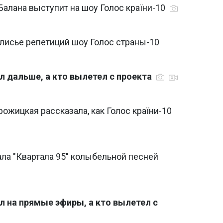
алана выступит на шоу Голос країни-10
лисье репетиций шоу Голос страны-10
л дальше, а кто вылетел с проекта
рожицкая рассказала, как Голос країни-10
ала "Квартала 95" колыбельной песней
л на прямые эфиры, а кто вылетел с