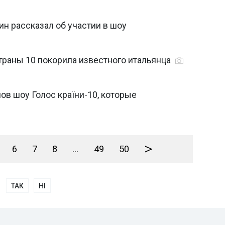
ин рассказал об участии в шоу
страны 10 покорила известного итальянца
ов шоу Голос країни-10, которые
>
6
7
8
...
49
50
ТАК
НІ