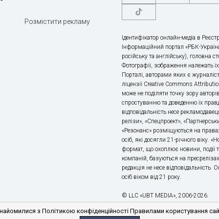
Розмістити рекламу
Ідентифікатор онлайн-медіа в Реєстр
Інформаційний портал «РБК-Україна
російську та англійську), головна с
Фотографії, зображення належать ї
Порталі, авторами яких є журналіс
ліцензії Creative Commons Attributio
може не поділяти точку зору авторі
спростуванню та доведенню їх правд
відповідальність несе рекламодавец
релізи», «Спецпроект», «Партнерськи
«Резонанс» розміщуються на правах
осіб, які досягли 21-річного віку. 
формат, що охоплює новини, події т
компаній, базуються на пресрелізах,
редакція не несе відповідальність.
осіб віком від 21 року.
© LLC «UBT MEDIA», 2006-2026.
айомилися з Політикою конфіденційності Правилами користування сайто