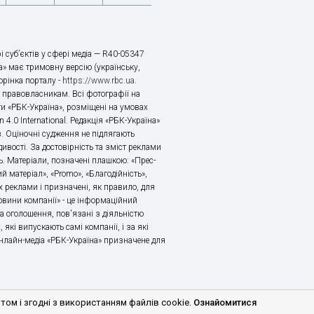
і суб’єктів у сфері медіа — R40-05347
» має тримовну версію (українську,
торінка порталу -
https://www.rbc.ua
.
х правовласникам. Всі фотографії на
ти «РБК-Україна», розміщені на умовах
n 4.0 International. Редакція «РБК-Україна»
в. Оціночні судження не підлягають
ивості. За достовірність та зміст реклами
ь. Матеріали, позначені плашкою: «Прес-
й матеріал», «Promo», «Благодійність»,
 реклами і призначені, як правило, для
«Новини компанії» - це інформаційний
а оголошення, пов'язані з діяльністю
 які випускають самі компанії, і за які
 Онлайн-медіа «РБК-Україна» призначене для
м і згодні з використанням файлів cookie.
Ознайомитися