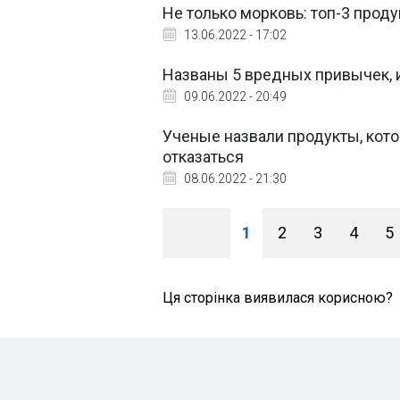
Не только морковь: топ-3 прод
13.06.2022 - 17:02
Названы 5 вредных привычек, 
09.06.2022 - 20:49
Ученые назвали продукты, кото
отказаться
08.06.2022 - 21:30
1
2
3
4
5
Ця сторінка виявилася корисною?