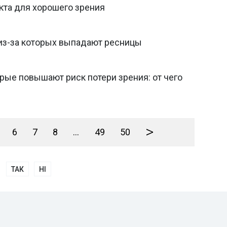
укта для хорошего зрения
из-за которых выпадают ресницы
рые повышают риск потери зрения: от чего
>
6
7
8
...
49
50
ТАК
НІ