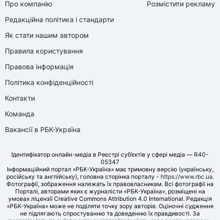
Про компанію
Розмістити рекламу
Редакційна політика і стандарти
Як стати нашим автором
Правила користування
Правова інформація
Політика конфіденційності
Контакти
Команда
Вакансії в РБК-Україна
Ідентифікатор онлайн-медіа в Реєстрі суб’єктів у сфері медіа — R40-
05347
Інформаційний портал «РБК-Україна» має тримовну версію (українську,
російську та англійську), головна сторінка порталу -
https://www.rbc.ua
.
Фотографії, зображення належать їх правовласникам. Всі фотографії на
Порталі, авторами яких є журналісти «РБК-Україна», розміщені на
умовах ліцензії Creative Commons Attribution 4.0 International. Редакція
«РБК-Україна» може не поділяти точку зору авторів. Оціночні судження
не підлягають спростуванню та доведенню їх правдивості. За