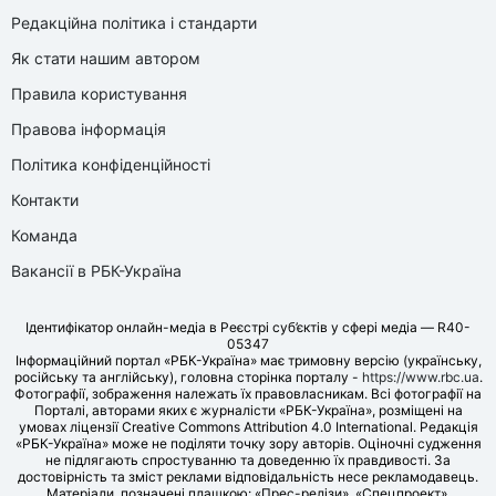
Редакційна політика і стандарти
Як стати нашим автором
Правила користування
Правова інформація
Політика конфіденційності
Контакти
Команда
Вакансії в РБК-Україна
Ідентифікатор онлайн-медіа в Реєстрі суб’єктів у сфері медіа — R40-
05347
Інформаційний портал «РБК-Україна» має тримовну версію (українську,
російську та англійську), головна сторінка порталу -
https://www.rbc.ua
.
Фотографії, зображення належать їх правовласникам. Всі фотографії на
Порталі, авторами яких є журналісти «РБК-Україна», розміщені на
умовах ліцензії Creative Commons Attribution 4.0 International. Редакція
«РБК-Україна» може не поділяти точку зору авторів. Оціночні судження
не підлягають спростуванню та доведенню їх правдивості. За
достовірність та зміст реклами відповідальність несе рекламодавець.
Матеріали, позначені плашкою: «Прес-релізи», «Спецпроект»,