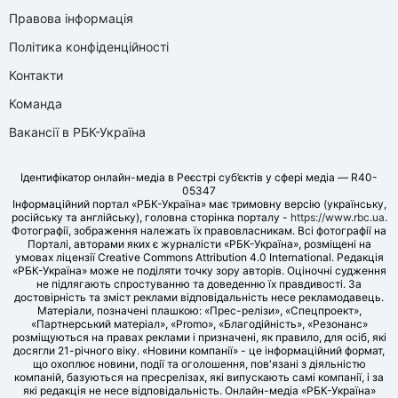
Правова інформація
Політика конфіденційності
Контакти
Команда
Вакансії в РБК-Україна
Ідентифікатор онлайн-медіа в Реєстрі суб’єктів у сфері медіа — R40-
05347
Інформаційний портал «РБК-Україна» має тримовну версію (українську,
російську та англійську), головна сторінка порталу -
https://www.rbc.ua
.
Фотографії, зображення належать їх правовласникам. Всі фотографії на
Порталі, авторами яких є журналісти «РБК-Україна», розміщені на
умовах ліцензії Creative Commons Attribution 4.0 International. Редакція
«РБК-Україна» може не поділяти точку зору авторів. Оціночні судження
не підлягають спростуванню та доведенню їх правдивості. За
достовірність та зміст реклами відповідальність несе рекламодавець.
Матеріали, позначені плашкою: «Прес-релізи», «Спецпроект»,
«Партнерський матеріал», «Promo», «Благодійність», «Резонанс»
розміщуються на правах реклами і призначені, як правило, для осіб, які
досягли 21-річного віку. «Новини компанії» - це інформаційний формат,
що охоплює новини, події та оголошення, пов'язані з діяльністю
компаній, базуються на пресрелізах, які випускають самі компанії, і за
які редакція не несе відповідальність. Онлайн-медіа «РБК-Україна»