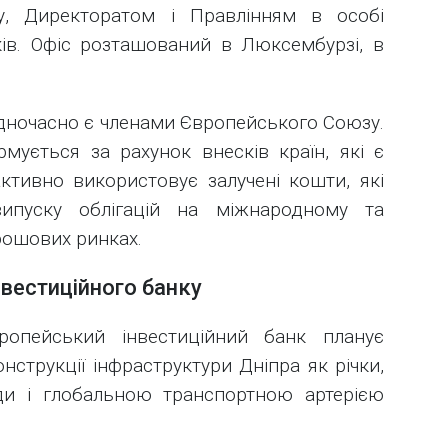
у, Директоратом і Правлінням в особі
ків. Офіс розташований в Люксембурзі, в
 одночасно є членами Європейського Союзу.
мується за рахунок внесків країн, які є
ктивно використовує залучені кошти, які
ипуску облігацій на міжнародному та
ошових ринках.
вестиційного банку
вропейський інвестиційний банк планує
нструкції інфраструктури Дніпра як річки,
ди і глобальною транспортною артерією