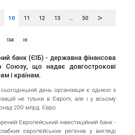
>
10
11
12
13
...
50
ТАК
НІ
ний банк (ЄІБ) - державна фінансова
о Союзу, що надає довгострокові
ам і країнам.
 сьогоднішній день організація є однією з
зацій не тільки в Європі, але і у всьому
понад 200 млрд. Євро.
ворений Європейський інвестиційний банк -
лабких європейських регіонів у вигляді