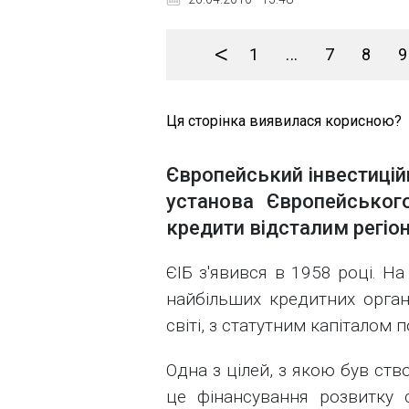
<
1
...
7
8
9
Ця сторінка виявилася корисною?
Європейський інвестицій
установа Європейськог
кредити відсталим регіон
ЄІБ з'явився в 1958 році. На
найбільших кредитних органі
світі, з статутним капіталом 
Одна з цілей, з якою був ст
це фінансування розвитку с