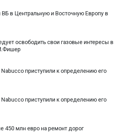
 ВБ в Центральную и Восточную Европу в
едует освободить свои газовые интересы в
 Й.Фишер
а Nabucco приступили к определению его
а Nabucco приступили к определению его
е 450 млн евро на ремонт дорог