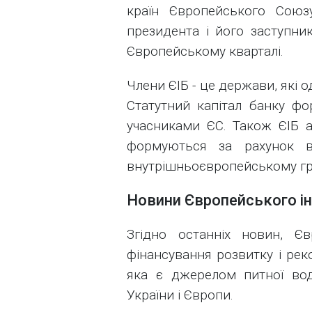
країн Європейського Союз
президента і його заступни
Європейському кварталі.
Члени ЄІБ - це держави, які
Статутний капітал банку фор
учасниками ЄС. Також ЄІБ а
формуються за рахунок в
внутрішньоєвропейському гр
Новини Європейського ін
Згідно останніх новин, Є
фінансування розвитку і реко
яка є джерелом питної во
України і Європи.