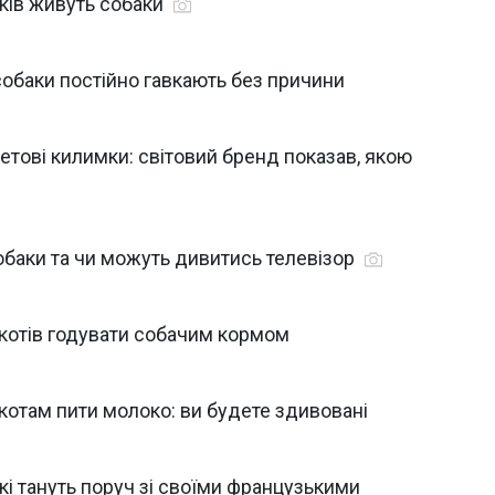
оків живуть собаки
собаки постійно гавкають без причини
етові килимки: світовий бренд показав, якою
обаки та чи можуть дивитись телевізор
 котів годувати собачим кормом
котам пити молоко: ви будете здивовані
які тануть поруч зі своїми французькими