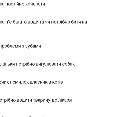
а постійно хоче їсти
а п'є багато води та чи потрібно бити на
а проблеми з зубами
 скільки потрібно вигулювати собак
рених помилок власників котів
потрібно водити тварину до лікаря