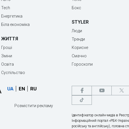
Tech
Бокс
Енергетика
STYLER
Біла економіка
Люди
ЖИТТЯ
Тренди
Гроші
Корисне
Зміни
Смачно
Освіта
Гороскопи
Суспільство
UA
EN
RU
Розмістити рекламу
Ідентифікатор онлайн-медіа в Реєстр
Інформаційний портал «РБК-Україна
російську та англійську), головна с