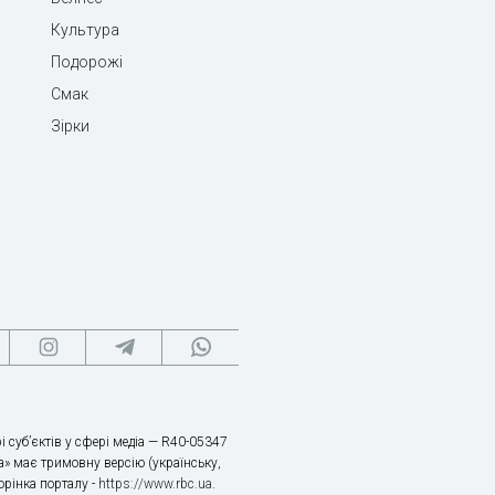
Культура
Подорожі
Смак
Зірки
і суб’єктів у сфері медіа — R40-05347
» має тримовну версію (українську,
торінка порталу -
https://www.rbc.ua
.