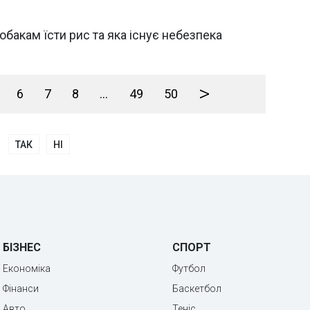
обакам їсти рис та яка існує небезпека
>
6
7
8
...
49
50
ТАК
НІ
БІЗНЕС
СПОРТ
Економіка
Футбол
Фінанси
Баскетбол
Авто
Теніс