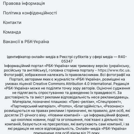
Правова інформація
Політика конфіденційності
Контакти
Команда
Вакансії в РБК-Україна
Ідентифікатор онлайн-медіа в Реєстрі суб’єктів у сфері медіа — R40-
05347
Інформаційний портал «РБК-Україна» має тримовну версію (українську,
російську та англійську), головна сторінка порталу -
https://www.rbc.ua
.
Фотографії, зображення належать їх правовласникам. Всі фотографії на
Порталі, авторами яких є журналісти «РБК-Україна», розміщені на
умовах ліцензії Creative Commons Attribution 4.0 International. Редакція
«РБК-Україна» може не поділяти точку зору авторів. Оціночні судження
не підлягають спростуванню та доведенню їх правдивості. За
достовірність та зміст реклами відповідальність несе рекламодавець.
Матеріали, позначені плашкою: «Прес-релізи», «Спецпроект»,
«Партнерський матеріал», «Promo», «Благодійність», «Резонанс»
розміщуються на правах реклами і призначені, як правило, для осіб, які
досягли 21-річного віку. «Новини компанії» - це інформаційний формат,
що охоплює новини, події та оголошення, пов'язані з діяльністю
компаній, базуються на пресрелізах, які випускають самі компанії, і за
які редакція не несе відповідальність. Онлайн-медіа «РБК-Україна»
призначене для осіб віком від 21 року.