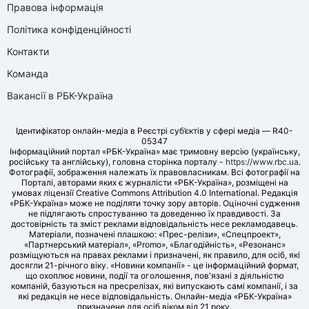
Правова інформація
Політика конфіденційності
Контакти
Команда
Вакансії в РБК-Україна
Ідентифікатор онлайн-медіа в Реєстрі суб’єктів у сфері медіа — R40-
05347
Інформаційний портал «РБК-Україна» має тримовну версію (українську,
російську та англійську), головна сторінка порталу -
https://www.rbc.ua
.
Фотографії, зображення належать їх правовласникам. Всі фотографії на
Порталі, авторами яких є журналісти «РБК-Україна», розміщені на
умовах ліцензії Creative Commons Attribution 4.0 International. Редакція
«РБК-Україна» може не поділяти точку зору авторів. Оціночні судження
не підлягають спростуванню та доведенню їх правдивості. За
достовірність та зміст реклами відповідальність несе рекламодавець.
Матеріали, позначені плашкою: «Прес-релізи», «Спецпроект»,
«Партнерський матеріал», «Promo», «Благодійність», «Резонанс»
розміщуються на правах реклами і призначені, як правило, для осіб, які
досягли 21-річного віку. «Новини компанії» - це інформаційний формат,
що охоплює новини, події та оголошення, пов'язані з діяльністю
компаній, базуються на пресрелізах, які випускають самі компанії, і за
які редакція не несе відповідальність. Онлайн-медіа «РБК-Україна»
призначене для осіб віком від 21 року.