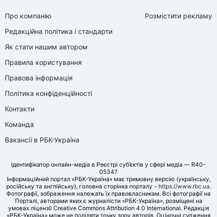
Про компанію
Розмістити рекламу
Редакційна політика і стандарти
Як стати нашим автором
Правила користування
Правова інформація
Політика конфіденційності
Контакти
Команда
Вакансії в РБК-Україна
Ідентифікатор онлайн-медіа в Реєстрі суб’єктів у сфері медіа — R40-
05347
Інформаційний портал «РБК-Україна» має тримовну версію (українську,
російську та англійську), головна сторінка порталу -
https://www.rbc.ua
.
Фотографії, зображення належать їх правовласникам. Всі фотографії на
Порталі, авторами яких є журналісти «РБК-Україна», розміщені на
умовах ліцензії Creative Commons Attribution 4.0 International. Редакція
«РБК-Україна» може не поділяти точку зору авторів. Оціночні судження