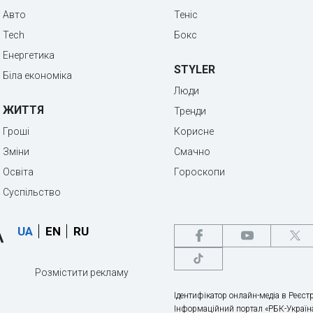
Авто
Теніс
Tech
Бокс
Енергетика
STYLER
Біла економіка
Люди
ЖИТТЯ
Тренди
Гроші
Корисне
Зміни
Смачно
Освіта
Гороскопи
Суспільство
UA
EN
RU
Розмістити рекламу
Ідентифікатор онлайн-медіа в Реєстр
Інформаційний портал «РБК-Україна