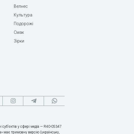
Велнес
Культура
Подорожі
Смак
Зірки
і суб’єктів у сфері медіа — R40-05347
» має тримовну версію (українську,