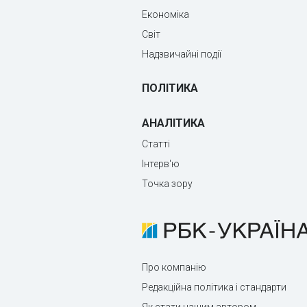
Економіка
Світ
Надзвичайні події
ПОЛІТИКА
АНАЛІТИКА
Статті
Інтерв'ю
Точка зору
Про компанію
Редакційна політика і стандарти