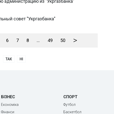
 администрацию из "Укргазбанка"
ьный совет "Укргазбанка"
>
6
7
8
...
49
50
ТАК
НІ
БІЗНЕС
СПОРТ
Економіка
Футбол
Фінанси
Баскетбол