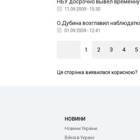
НБУ досрочно вывел временную
11.09.2009 - 15:30
О.Дубина возглавил наблюдател
01.09.2009 - 12:41
1
2
3
4
5
Ця сторінка виявилася корисною?
НОВИНИ
Новини України
Війна в Україні