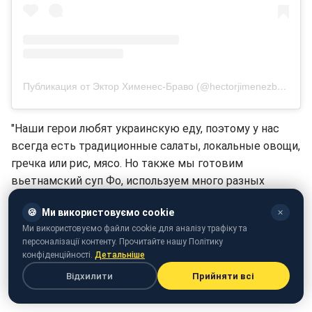
Публикация от Эктор Хименес-Браво (@hectorjimenezbravo)
"Наши герои любят украинскую еду, поэтому у нас
всегда есть традиционные салаты, локальные овощи,
гречка или рис, мясо. Но также мы готовим
вьетнамский суп Фо, используем много разных
специй, стараемся сделать наши блюда
🍪
Ми використовуємо cookie
✕
разнообразными", - комментирует Эктор.
Ми використовуємо файли cookie для аналізу трафіку та
персоналізації контенту. Прочитайте нашу Політику
"Хочу, чтобы еда заряжала хорошим настроением
конфіденційності.
Детальніше
наших героев", - добавил повар.
Відхилити
Прийняти всі