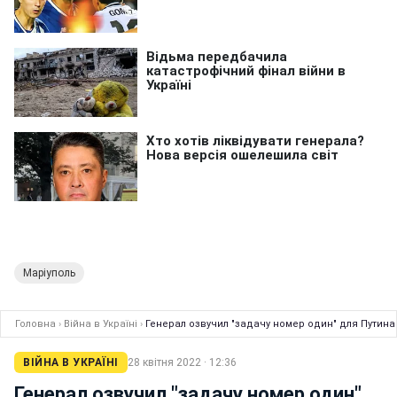
Маріуполь
Головна
›
Війна в Україні
›
Генерал озвучил "задачу номер один" для Путина
ВІЙНА В УКРАЇНІ
28 квітня 2022 · 12:36
Генерал озвучил "задачу номер один"