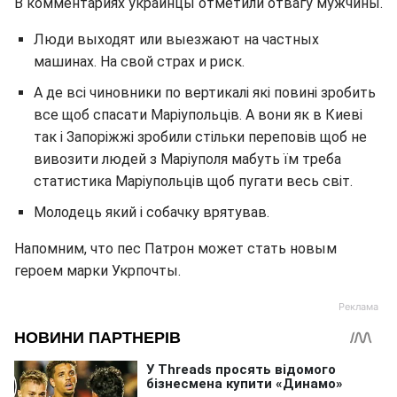
В комментариях украинцы отметили отвагу мужчины.
Люди выходят или выезжают на частных
машинах. На свой страх и риск.
А де всі чиновники по вертикалі які повині зробить
все щоб спасати Маріупольців. А вони як в Киеві
так і Запоріжжі зробили стільки переповів щоб не
вивозити людей з Маріуполя мабуть їм треба
статистика Маріупольців щоб пугати весь світ.
Молодець який і собачку врятував.
Напомним, что пес Патрон может стать новым
героем марки Укрпочты.