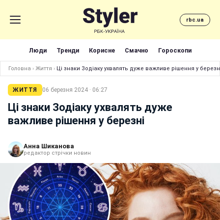
rbc.ua
Люди
Тренди
Корисне
Смачно
Гороскопи
Головна
›
Життя
›
Ці знаки Зодіаку ухвалять дуже важливе рішення у березн
ЖИТТЯ
06 березня 2024 · 06:27
Ці знаки Зодіаку ухвалять дуже
важливе рішення у березні
Анна Шиканова
редактор стрічки новин