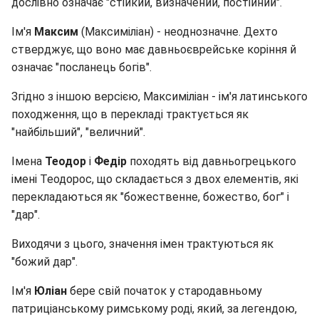
дослівно означає "стійкий, визначений, постійний".
Ім'я
Максим
(Максиміліан) - неоднозначне. Дехто
стверджує, що воно має давньоєврейське коріння й
означає "посланець богів".
Згідно з іншою версією, Максиміліан - ім'я латинського
походження, що в перекладі трактується як
"найбільший", "величний".
Імена
Теодор
і
Федір
походять від давньогрецького
імені Теодорос, що складається з двох елементів, які
перекладаються як "божественне, божество, бог" і
"дар".
Виходячи з цього, значення імен трактуються як
"божий дар".
Ім'я
Юліан
бере свій початок у стародавньому
патриціанському римському роді, який, за легендою,