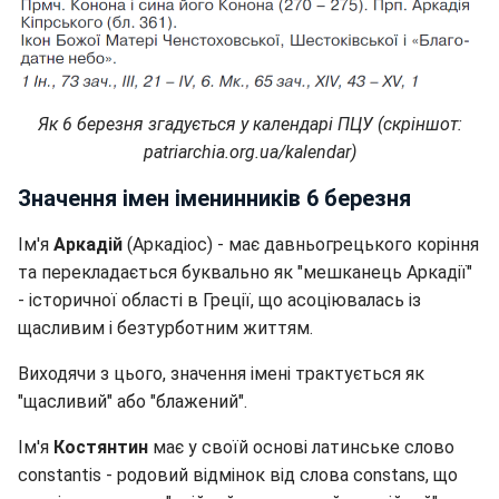
Як 6 березня згадується у календарі ПЦУ (скріншот:
patriarchia.org.ua/kalendar)
Значення імен іменинників 6 березня
Ім'я
Аркадій
(Аркадіос) - має давньогрецького коріння
та перекладається буквально як "мешканець Аркадії"
- історичної області в Греції, що асоціювалась із
щасливим і безтурботним життям.
Виходячи з цього, значення імені трактується як
"щасливий" або "блажений".
Ім'я
Костянтин
має у своїй основі латинське слово
constantis - родовий відмінок від слова constans, що