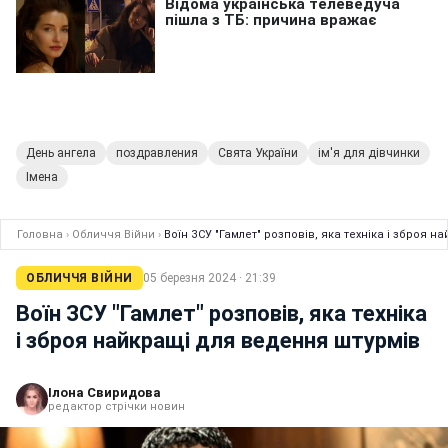
День ангела
поздравления
Свята України
ім'я для дівчинки
Імена
Головна
›
Обличчя Війни
›
Воїн ЗСУ "Гамлет" розповів, яка техніка і зброя 
ОБЛИЧЧЯ ВІЙНИ
05 березня 2024 · 21:39
Воїн ЗСУ "Гамлет" розповів, яка техніка
і зброя найкращі для ведення штурмів
Ілона Свиридова
редактор стрічки новин