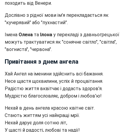
походить від Венери.
Дослівно з рідної мови ім'я перекладається як
"кучерявий" або "пухнастий".
Імена
Олена
та
Ілона
у перекладі з давньогрецької
можуть трактуватися як "сонячне світло", "світла",
"вогниста", "червона".
Привітання з днем ангела
Хай Ангел на іменини здійснить всі бажання.
Несе щастя щохвилини, успіх й процвітання.
Радістю життя вквітчає і додасть здоров'я.
Мудрістю благословляє, добром і любов'ю!
Нехай в день ангела красою квітне світ.
Стають життям усі найкращі мрії.
Нехай дарує доля сотню літ,
У щасті й радості, любові та надії!