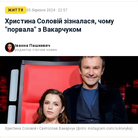
ЖИТТЯ
05 березня 2024 · 22:57
Христина Соловій зізналася, чому
"порвала" з Вакарчуком
Іванна Пашкевич
редактор стрічки новин
Христина Соловій і Святослав Вакарчук (фото: instagram.com/soloviyka)