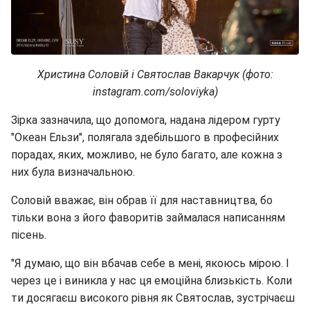
Христина Соловій і Святослав Вакарчук (фото:
instagram.com/soloviyka)
Зірка зазначила, що допомога, надана лідером гурту
"Океан Ельзи", полягала здебільшого в професійних
порадах, яких, можливо, не було багато, але кожна з
них була визначальною.
Соловій вважає, він обрав її для наставництва, бо
тільки вона з його фаворитів займалася написанням
пісень.
"Я думаю, що він вбачав себе в мені, якоюсь мірою. І
через це і виникла у нас ця емоційна близькість. Коли
ти досягаєш високого рівня як Святослав, зустрічаєш