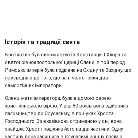
Історія та традиції свята
Костянтин був сином августа Констанція I Хлора та
святої рівноапостольної цариці Олени. У той період
Римська імперія була поділена на Східну та Західну, що
призводило до того, що на її чолі стояли два
самостійних імператори.
Олена, мати імператора, була відомою своєю
християнською вірою. У віці 80 років вона здійснила
паломництво до Єрусалиму, в пошуках Хреста
Господнього. За вказівкою, отриманою у сні, вона
знайшла Хрест і поділила його на дві частини. Одну
частину вона залишила в Єрусалимі, а іншу взяла з