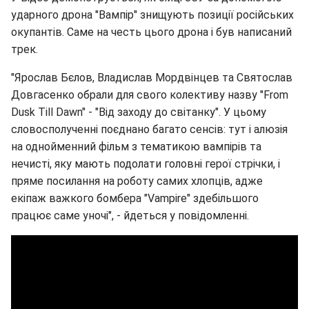
ударного дрона "Вампір" знищують позиції російських
окупантів. Саме на честь цього дрона і був написаний
трек.
"Ярослав Бєлов, Владислав Мордвінцев та Святослав
Довгасенко обрали для свого колективу назву "From
Dusk Till Dawn" - "Від заходу до світанку". У цьому
словосполученні поєднано багато сенсів: тут і алюзія
на однойменний фільм з тематикою вампірів та
нечисті, яку мають подолати головні герої стрічки, і
пряме посилання на роботу самих хлопців, адже
екіпаж важкого бомбера "Vampire" здебільшого
працює саме уночі", - йдеться у повідомленні.