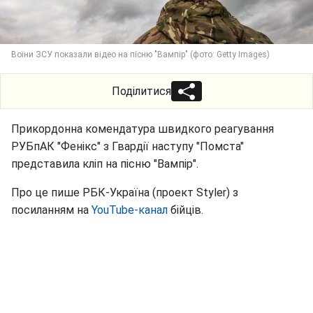
Воїни ЗСУ показали відео на пісню "Вампір" (фото: Getty Images)
Поділитися
Прикордонна комендатура швидкого реагування
РУБпАК "Фенікс" з Гвардії наступу "Помста"
представила кліп на пісню "Вампір".
Про це пише РБК-Україна (проект Styler) з
посиланням на
YouTube-канал
бійців.