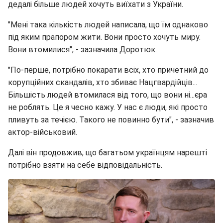
дедалі більше людей хочуть виїхати з України.
"Мені така кількість людей написала, що їм однаково
під яким прапором жити. Вони просто хочуть миру.
Вони втомилися", - зазначила Доротюк.
"По-перше, потрібно покарати всіх, хто причетний до
корупційних скандалів, хто збиває Нацгвардійців...
Більшість людей втомилася від того, що вони ні...єра
не роблять. Це я чесно кажу. У нас є люди, які просто
пливуть за течією. Такого не повинно бути", - зазначив
актор-військовий.
Далі він продовжив, що багатьом українцям нарешті
потрібно взяти на себе відповідальність.