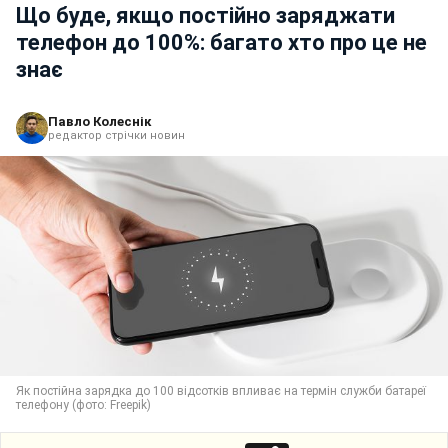
Що буде, якщо постійно заряджати
телефон до 100%: багато хто про це не
знає
Павло Колеснік
редактор стрічки новин
Як постійна зарядка до 100 відсотків впливає на термін служби батареї
телефону (фото: Freepik)