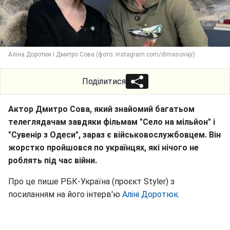
Аліна Доротюк і Дмитро Сова (фото: instagram.com/dimasovajr)
Поділитися
Актор Дмитро Сова, який знайомий багатьом
телеглядачам завдяки фільмам "Село на мільйон" і
"Сувенір з Одеси", зараз є військовослужбовцем. Він
жорстко пройшовся по українцях, які нічого не
роблять під час війни.
Про це пише РБК-Україна (проєкт Styler) з
посиланням на його інтерв'ю
Аліні Доротюк.