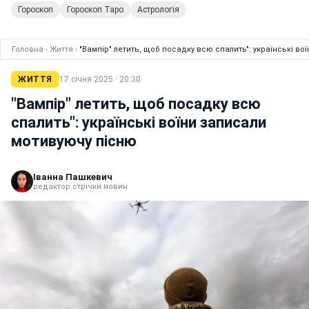
Гороскоп
Гороскоп Таро
Астрологія
Головна
›
Життя
›
"Вампір" летить, щоб посадку всю спалить": українські в
ЖИТТЯ
17 січня 2025 · 20:30
"Вампір" летить, щоб посадку всю
спалить": українські воїни записали
мотивуючу пісню
Іванна Пашкевич
редактор стрічки новин