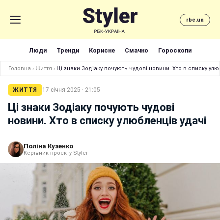
rbc.ua
Люди
Тренди
Корисне
Смачно
Гороскопи
Головна
›
Життя
›
Ці знаки Зодіаку почують чудові новини. Хто в списку улю
ЖИТТЯ
17 січня 2025 · 21:05
Ці знаки Зодіаку почують чудові
новини. Хто в списку улюбленців удачі
Поліна Кузенко
Керівник проєкту Styler