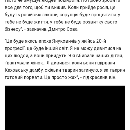
Ніхто не змушує людей помирати. Потрібно зробити
все для того, щоб ти вижив. Коли прийде росія, це
будуть російські закони, корупція буде процвітати, у
тебе не буде життя, у тебе не буде розвитку свого
бізнесу", - зазначив Дмитро Сова.
"Це буде якась епоха Януковичів у якійсь 20-й
прогресії, це буде інший світ. Я не можу дивитися на
цих людей, а вони прийдуть. Які вбивали наших дітей,
ґвалтували жінок... Я дивився, коли вони підірвали
Каховську дамбу, скільки тварин загинуло, я за тварин
готовий порвати. Це просто жах", - підкреслив він.