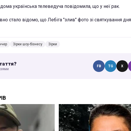
дома українська телеведуча повідомила, що у неї рак.
вно стало відомо, що Лебіга "злив" фото зі святкування д
нчер
Зірки шоу-бізнесу
Зірки
таття?
FB
TG
X
узями