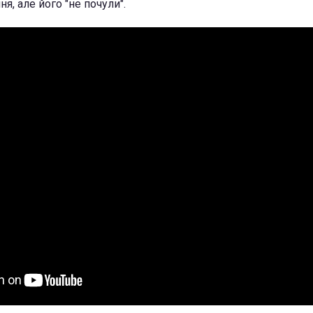
я, але його "не почули".