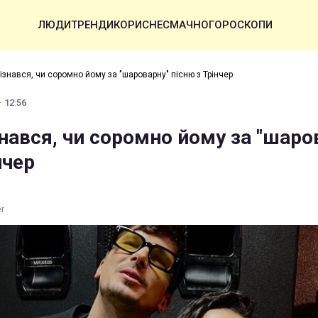
ЛЮДИ
ТРЕНДИ
КОРИСНЕ
СМАЧНО
ГОРОСКОПИ
ізнався, чи соромно йому за "шароварну" пісню з Трінчер
· 12:56
нався, чи соромно йому за "шаро
нчер
er