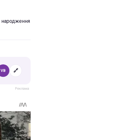
ня народження
🔗
VB