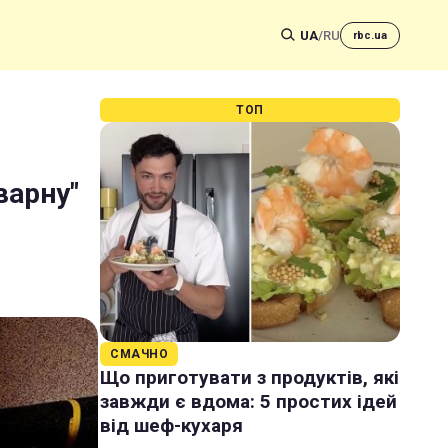
UA
/
RU
rbc.ua
ТОП
варну"
СМАЧНО
Що приготувати з продуктів, які
завжди є вдома: 5 простих ідей
від шеф-кухаря