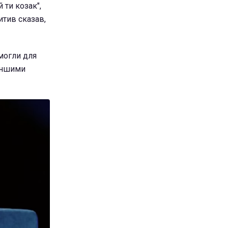
 ти козак",
итив сказав,
омогли для
 іншими