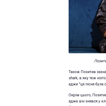
Позити
Також Позитив зазна
shark, в яку теж ніх
адже "ця пісня була с
Окрім цього, Позити
адже він знявся у кл