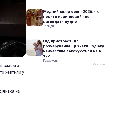
Модний колір осені 2026: як
носити коричневий і не
виглядати нудно
Тренди
Від пристрасті до
розчарування: ці знаки Зодіаку
найчастіше закохуються не в
тих
Гороскопи
ав разом з
то хейтили у
ділився на