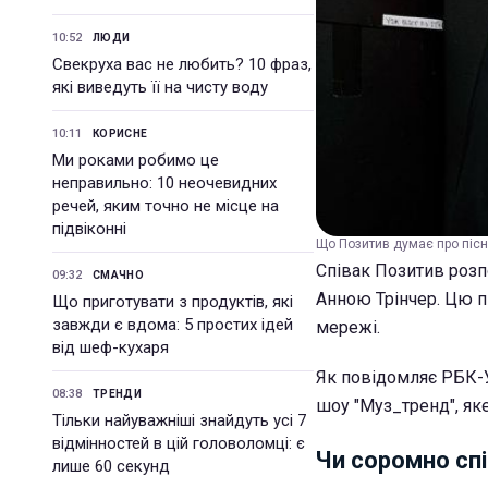
10:52
ЛЮДИ
Свекруха вас не любить? 10 фраз,
які виведуть її на чисту воду
10:11
КОРИСНЕ
Ми роками робимо це
неправильно: 10 неочевидних
речей, яким точно не місце на
підвіконні
Що Позитив думає про пісню 
Співак Позитив розпо
09:32
СМАЧНО
Анною Трінчер. Цю п
Що приготувати з продуктів, які
завжди є вдома: 5 простих ідей
мережі.
від шеф-кухаря
Як повідомляє РБК-У
08:38
ТРЕНДИ
шоу "Муз_тренд", як
Тільки найуважніші знайдуть усі 7
відмінностей в цій головоломці: є
Чи соромно сп
лише 60 секунд