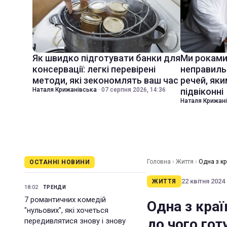
Як швидко підготувати банки для
Ми роками
консервації: легкі перевірені
неправиль
методи, які зекономлять ваш час
речей, яки
Наталя Крижанівська
·
07 серпня 2026, 14:36
підвіконні
Наталя Крижан
Головна
›
Життя
›
Одна з кр
ОСТАННІ НОВИНИ
22 квітня 2024 
ЖИТТЯ
18:02
ТРЕНДИ
7 романтичних комедій
Одна з краї
"нульових", які хочеться
до чого го
передивлятися знову і знову