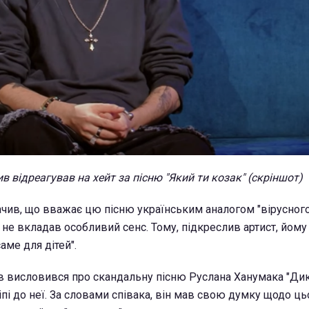
в відреагував на хейт за пісню "Який ти козак" (скріншот)
чив, що вважає цю пісню українським аналогом "вірусного
то не вкладав особливий сенс. Тому, підкреслив артист, йому
аме для дітей".
в висловився про скандальну пісню Руслана Ханумака "Дик
іпі до неї. За словами співака, він мав свою думку щодо ць