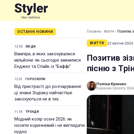
Головна
›
Життя
›
Позитив з
ОСТАННІ НОВИНИ
22 квітня 2024 
ЖИТТЯ
12:55
ЛЮДИ
Вампіри, в яких закохувалися
Позитив зіз
мільйони: як сьогодні змінилися
пісню з Трі
Енджел та Спайк із "Баффі"
12:01
ГОРОСКОПИ
Поліна Кузенко
Від пристрасті до розчарування:
Керівник проєкту Styl
ці знаки Зодіаку найчастіше
закохуються не в тих
11:34
ТРЕНДИ
Модний колір осені 2026: як
носити коричневий і не виглядати
нудно