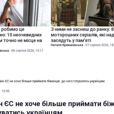
 робимо це
З ними не заснеш до ранку: 8
но: 10 неочевидних
моторошних серіалів, які на
м точно не місце на
засядуть у пам'яті
Наталя Крижанівська
·
07 серпня 2026, 18
івська
·
08 серпня 2026, 10:11
аїн ЄС не хоче більше приймати біженців: до чого готуватись українцям
· 12:35
н ЄС не хоче більше приймати біж
туватись українцям