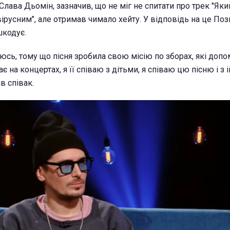
Слава Дьомін, зазначив, що не міг не спитати про трек "Який
ірусним", але отримав чимало хейту. У відповідь на це Поз
шкодує.
люсь, тому що пісня зробила свою місію по зборах, які доп
ає на концертах, я її співаю з дітьми, я співаю цю пісню і з
в співак.