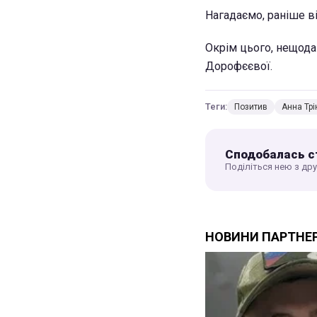
Нагадаємо, раніше ві
Окрім цього, нещода
Дорофєєвої.
Теги:
Позитив
Анна Трі
Сподобалась с
Поділіться нею з др