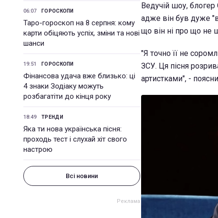
Ведучій шоу, блогер 
06:07
ГОРОСКОПИ
адже він був дуже "в
Таро-гороскоп на 8 серпня: кому
що він ні про що не 
карти обіцяють успіх, зміни та нові
шанси
"Я точно її не сором
19:51
ГОРОСКОПИ
ЗСУ. Ця пісня розрив
Фінансова удача вже близько: ці
артистками", - поясни
4 знаки Зодіаку можуть
розбагатіти до кінця року
18:49
ТРЕНДИ
Яка ти нова українська пісня:
проходь тест і слухай хіт свого
настрою
Всі новини