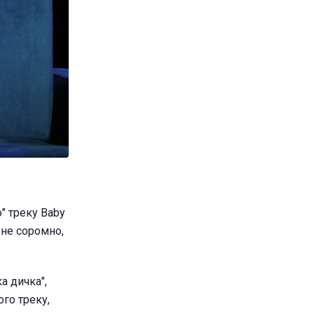
" треку Baby
 не соромно,
а дичка",
ого треку,