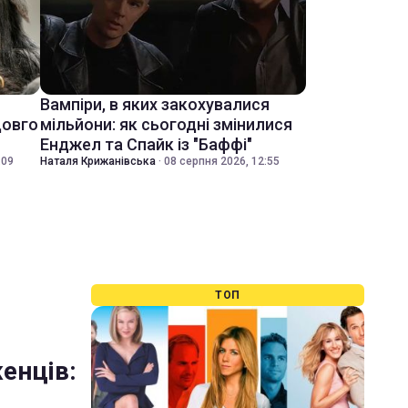
Вампіри, в яких закохувалися
довго
мільйони: як сьогодні змінилися
Енджел та Спайк із "Баффі"
:09
Наталя Крижанівська
·
08 серпня 2026, 12:55
ТОП
енців: