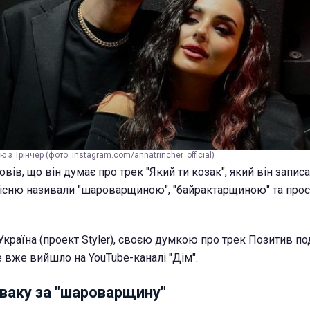
з Трінчер (фото: instagram.com/annatrincher_official)
вів, що він думає про трек "Який ти козак", який він запис
існю називали "шароварщиною", "байрактарщиною" та прос
країна (проект Styler), своєю думкою про трек Позитив по
е вже вийшло на YouTube-каналі "Дім".
іваку за "шароварщину"