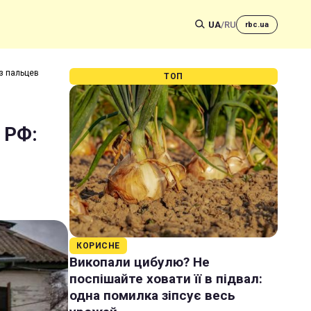
UA
/
RU
rbc.ua
з пальцев
ТОП
 РФ:
КОРИСНЕ
Викопали цибулю? Не
поспішайте ховати її в підвал:
одна помилка зіпсує весь