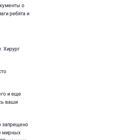
окументы о
аги ребята и
. Хирург
сто
его и еще
сь ваши
о запрещено
н мирных