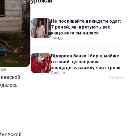
урожай
Не поспішайте викидати одяг:
7 речей, які врятують вас,
якщо вага змінилася
Тренди
Відкрила банку і борщ майже
готовий: ця заправка
заощадить взимку час і гроші
тер)
Смачно
Киевской
 удалось
 Киевской