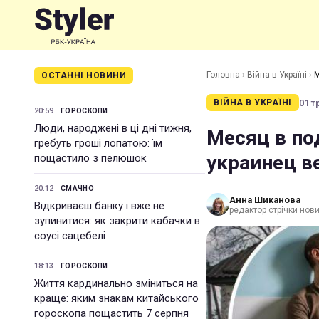
Головна
›
Війна в Україні
›
М
ОСТАННІ НОВИНИ
01 т
ВІЙНА В УКРАЇНІ
20:59
ГОРОСКОПИ
Люди, народжені в ці дні тижня,
Месяц в под
гребуть гроші лопатою: їм
украинец в
пощастило з пелюшок
20:12
СМАЧНО
Анна Шиканова
Відкриваєш банку і вже не
редактор стрічки нов
зупинитися: як закрити кабачки в
соусі сацебелі
18:13
ГОРОСКОПИ
Життя кардинально зміниться на
краще: яким знакам китайського
гороскопа пощастить 7 серпня