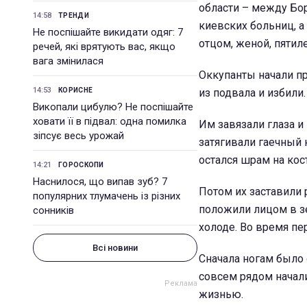
области – между Бо
14:58
ТРЕНДИ
киевских больниц, а
Не поспішайте викидати одяг: 7
отцом, женой, пяти
речей, які врятують вас, якщо
вага змінилася
Оккупанты начали п
14:53
КОРИСНЕ
из подвала и избили.
Викопали цибулю? Не поспішайте
ховати її в підвал: одна помилка
Им завязали глаза и
зіпсує весь урожай
затягивали гаечный 
остался шрам на кос
14:21
ГОРОСКОПИ
Наснилося, що випав зуб? 7
Потом их заставили 
популярних тлумачень із різних
положили лицом в зе
сонників
холоде. Во время пе
Всі новини
Сначала ногам было 
совсем рядом начал
жизнью.