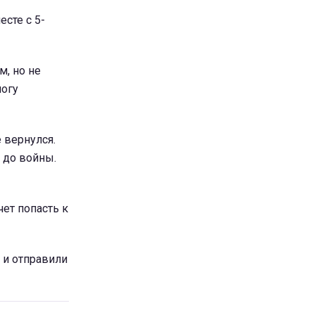
есте с 5-
м, но не
могу
е вернулся.
л до войны.
чет попасть к
 и отправили