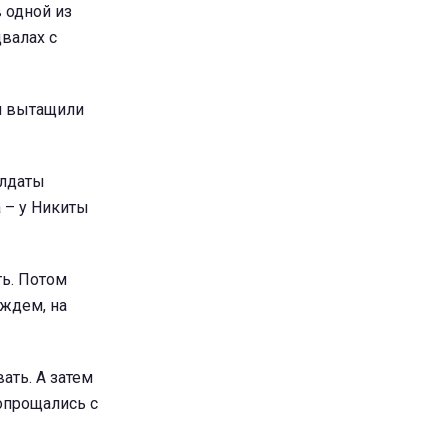
 одной из
валах с
н вытащили
олдаты
а – у Никиты
ть. Потом
ождем, на
ать. А затем
опрощались с