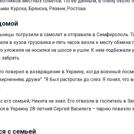
ботников местных советов. По ее данным, в плену около 
мах Курска, Брянска, Рязани, Ростова.
домой
ьницы погрузили в самолет и отправили в Симферополь. Т
или в кузов грузовика и пять часов везли к месту обмена
о уложили на носилки на шоссе и ушли. К ним подбежали 
 забрать.
что поверил в возвращение в Украину, когда военный посм
оверненням, друже". "Я был растроган до слез. Я понял, что 
.
 с его семьей, Никита не знал. Его отвезли в госпиталь в З
ся в Украину 28-летний Сергей Василега – парню повезло
ся с семьей