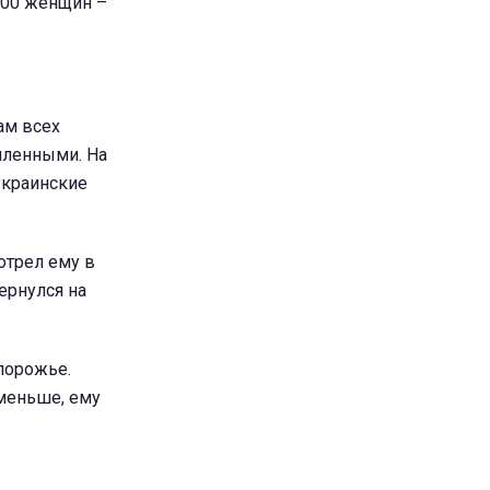
500 женщин –
ам всех
 пленными. На
украинские
отрел ему в
вернулся на
апорожье.
 меньше, ему