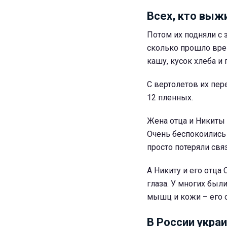
Всех, кто выж
Потом их подняли с з
сколько прошло врем
кашу, кусок хлеба и 
С вертолетов их пер
12 пленных.
Жена отца и Никиты 
Очень беспокоились 
просто потеряли связ
А Никиту и его отца
глаза. У многих был
мышц и кожи – его о
В России укра