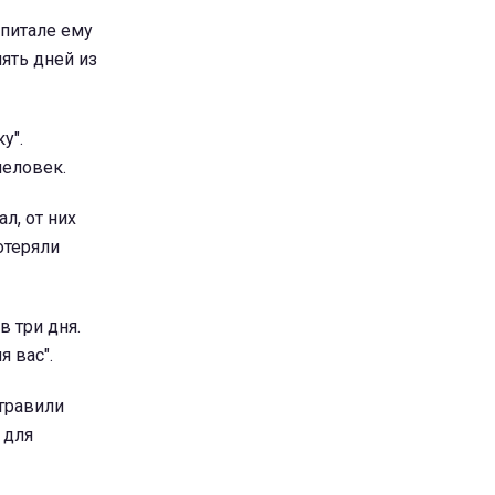
спитале ему
ять дней из
у".
человек.
л, от них
отеряли
 три дня.
я вас".
 травили
 для