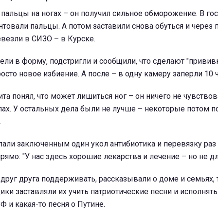
пальцы на ногах – он получил сильное обморожение. В го
товали пальцы. А потом заставили снова обуться и через п
везли в СИЗО – в Курске.
ли в форму, подстригли и сообщили, что сделают "прививк
росто новое избиение. А после – в одну камеру заперли 10 
та понял, что может лишиться ног – он ничего не чувствова
ах. У остальных дела были не лучше – некоторые потом п
.
ли заключенным один укол антибиотика и перевязку раз в
рямо: "У нас здесь хорошие лекарства и лечение – но не дл
друг друга поддерживать, рассказывали о доме и семьях,
ки заставляли их учить патриотические песни и исполнять
Ф и какая-то песня о Путине.