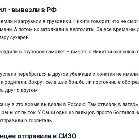
ил - вывезли в РФ
емли и загрузили в грузовики. Никита говорит, что не смог
ени. А потом их затолкали в вертолеты. За все время им 
пару сухарей.
есадили в грузовой самолет – вместе с Никитой оказался о
успели перебраться в другое убежище и понятия не имели,
и родители. Вокруг села шли бои, были постоянные обстр
ь друг с другом.
 Сашу в это время вывезли в Россию. Там отвезли в лагерь
и раны от пыток. У Саши один из пальцев просто болтался н
тправили в госпиталь.
инцев отправили в СИЗО