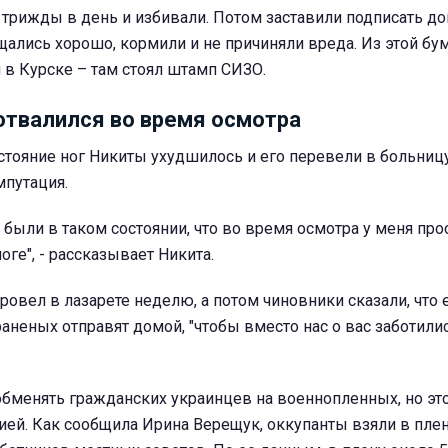
трижды в день и избивали. Потом заставили подписать д
ащались хорошо, кормили и не причиняли вреда. Из этой бум
я в Курске – там стоял штамп СИЗО.
отвалился во время осмотра
стояние ног Никиты ухудшилось и его перевели в больницу
мпутация.
 были в таком состоянии, что во время осмотра у меня про
оге", - рассказывает Никита.
ровел в лазарете неделю, а потом чиновники сказали, что 
аненых отправят домой, "чтобы вместо нас о вас заботили
обменять гражданских украинцев на военнопленных, но эт
ей. Как сообщила Ирина Верещук, оккупанты взяли в пле