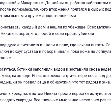
родянкой и Макаровым. До войны он работал лаборантом в
 после полномасштабного вторжения прятался в сырых под
летним сыном и другими родственниками.
рочесывать каждый дом и нашли их убежище. Всех мужчи
 Никита говорит, что людей в селе просто убивали.
 под дулом пистолета вывели в поле, где начали пытать. С
ключ вокруг сустава и поворачивали, пока кожа не лопнул
тяшке.
разуться, ботинки заполнили водой и заставили снова наде
млю, на холоде. И так они лежали три-четыре ночи, под д
редышки он позвал отца и обнаружил, что тот рядом и жив.
очень холодно, а потом Никита просто перестал их чувствов
и падать снаряды. Все пленные мысленно несколько раз п