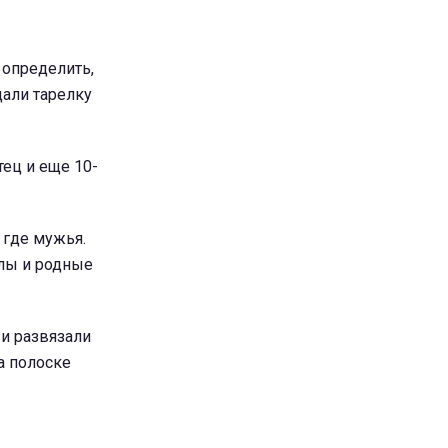
 определить,
дали тарелку
тец и еще 10-
 где мужья.
елы и родные
 и развязали
а полоске