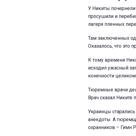
У Никиты почернели 
просушили и перебин
лагеря пленных пере
Там заключенных оде
Оказалось, что это п
К тому времени Ники
исходил ужасный зап
конечности целиком
Тюремные врачи дела
Врач сказал Никите п
Украинцы старались 
анекдоты. А тюремщи
охранников – Гимн Р