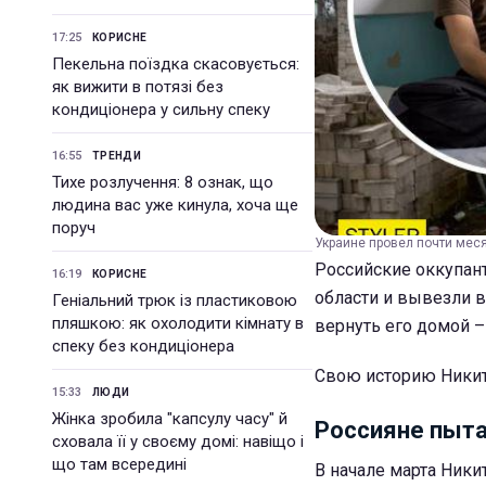
17:25
КОРИСНЕ
Пекельна поїздка скасовується:
як вижити в потязі без
кондиціонера у сильну спеку
16:55
ТРЕНДИ
Тихе розлучення: 8 ознак, що
людина вас уже кинула, хоча ще
поруч
Украине провел почти меся
Российские оккупант
16:19
КОРИСНЕ
области и вывезли в
Геніальний трюк із пластиковою
пляшкою: як охолодити кімнату в
вернуть его домой 
спеку без кондиціонера
Свою историю Никит
15:33
ЛЮДИ
Жінка зробила "капсулу часу" й
Россияне пыта
сховала її у своєму домі: навіщо і
що там всередині
В начале марта Ники