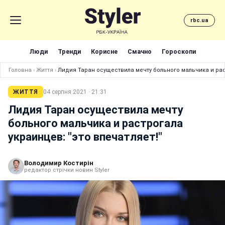
rbc.ua
Люди
Тренди
Корисне
Смачно
Гороскопи
Головна
›
Життя
›
Лидия Таран осуществила мечту больного мальчика и раст
ЖИТТЯ
04 серпня 2021 · 21:31
Лидия Таран осуществила мечту
больного мальчика и растрогала
украинцев: "это впечатляет!"
Володимир Костирін
редактор стрічки новин Styler