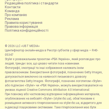
Редакційна політика і стандарти
Контакти
Команда
Про компанію
Реклама
Правила користування
Правова інформація
Політика конфіденційності
© 2026 LLC «UBT MEDIA»
Ідентифікатор онлайн-медіа в Реєстрі суб’єктів у сфері медіа — R40-
05347
Styler є розважальним проєктом «РБК-Україна», який розповідає про
людей, тренди і все, що цікаво читати поза новинами.
Фотографії, ілюстрації та інші зображення належать їхнім
правовласникам. Використання фотографій, позначених Getty Images,
допускається виключно за наявності письмового дозволу
фотоагентства Getty Images. Фотографії, позначені логотипом «Styler»
або підписані «Styler» чи «РБК-Україна», можуть використовуватися на
умовах ліцензії Creative Commons Attribution 4.0 International.
При повному або частковому відтворенні інформаційних матеріалів,
опублікованих на вебсайті «Styler» (styler.rbc.ua), обов'язковим є
розміщення активного гіперпосилання на styler.rbc.ua, відкритого для
індексації пошуковими системами. Таке гіперпосилання має бути