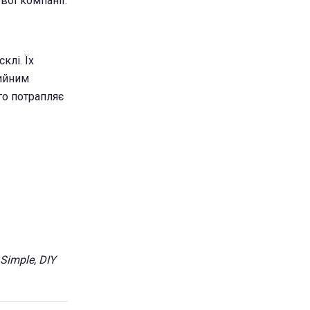
вої компанії.
клі. Їх
ийним
го потрапляє
Simple, DIY