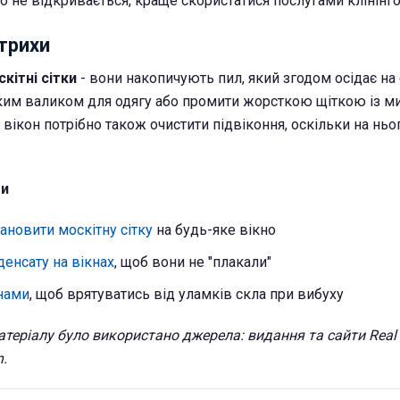
о не відкривається, краще скористатися послугами клінінго
трихи
кітні сітки
- вони накопичують пил, який згодом осідає на с
ким валиком для одягу або промити жорсткою щіткою із м
 вікон потрібно також очистити підвіконня, оскільки на ньо
ти
ановити москітну сітку
на будь-яке вікно
денсату на вікнах
, щоб вони не "плакали"
нами
, щоб врятуватись від уламків скла при вибуху
теріалу було використано джерела: видання та сайти Real 
n.