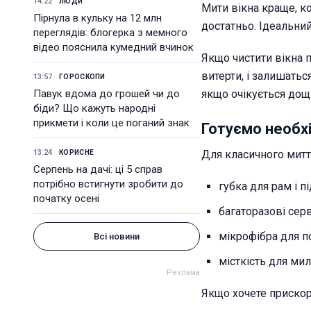
14:22
ЛЮДИ
Мити вікна краще, ко
Пірнула в кульку на 12 млн
достатньо. Ідеальний
переглядів: блогерка з мемного
відео пояснила кумедний вчинок
Якщо чистити вікна 
витерти, і залишатьс
13:57
ГОРОСКОПИ
Павук вдома до грошей чи до
якщо очікується дощ
біди? Що кажуть народні
прикмети і коли це поганий знак
Готуємо необх
13:24
Для класичного митт
КОРИСНЕ
Серпень на дачі: ці 5 справ
потрібно встигнути зробити до
губка для рам і п
початку осені
багаторазові серв
мікрофібра для п
Всі новини
місткість для ми
Якщо хочете прискор