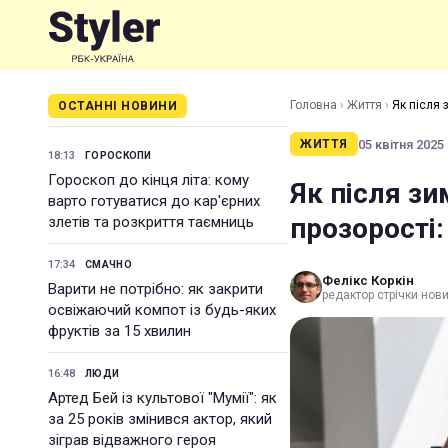
Головна
›
Життя
›
Як після 
ОСТАННІ НОВИНИ
05 квітня 2025 
ЖИТТЯ
18:13
ГОРОСКОПИ
Гороскоп до кінця літа: кому
Як після зи
варто готуватися до кар'єрних
прозорості:
злетів та розкриття таємниць
17:34
СМАЧНО
Фелікс Коркін
Варити не потрібно: як закрити
редактор стрічки нов
освіжаючий компот із будь-яких
фруктів за 15 хвилин
16:48
ЛЮДИ
Артед Бей із культової "Мумії": як
за 25 років змінився актор, який
зіграв відважного героя