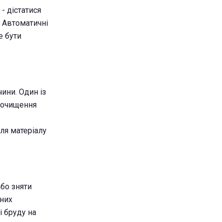
- дістатися
. Автоматичні
е бути
ини. Один із
очищення
ля матеріалу
або зняти
 них
і бруду на