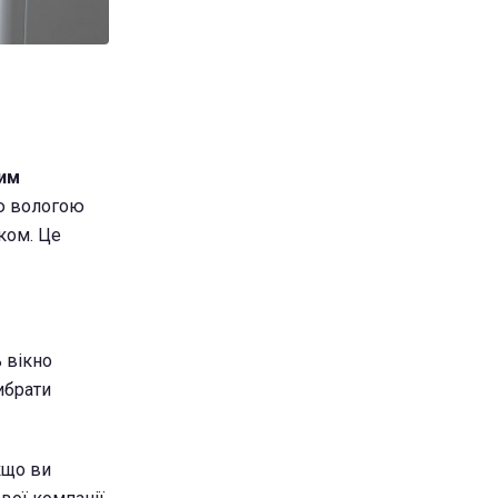
им
ою вологою
ком. Це
ь вікно
ибрати
кщо ви