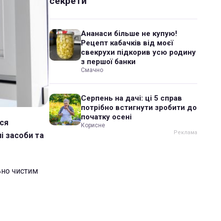
секрети
Ананаси більше не купую!
Рецепт кабачків від моєї
свекрухи підкорив усю родину
з першої банки
Смачно
Серпень на дачі: ці 5 справ
потрібно встигнути зробити до
початку осені
ися
Корисне
і засоби та
ьно чистим