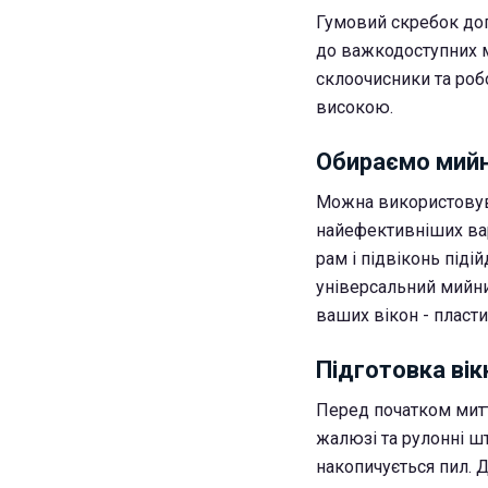
Гумовий скребок допо
до важкодоступних мі
склоочисники та роб
високою.
Обираємо мийн
Можна використовуват
найефективніших вар
рам і підвіконь під
універсальний мийни
ваших вікон - пласти
Підготовка вік
Перед початком митт
жалюзі та рулонні ш
накопичується пил. Д