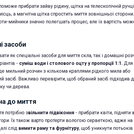
може прибрати зайву рідину, щітка на телескопічній ручці 
сць, а магнітна щітка спростить миття зовнішньої сторони
оти-мийники значно полегшать процес, але їх вартість мож
і засоби
и як спеціальні засоби для миття скла, так і домашні розч
іантів -
суміш води і столового оцту у пропорції 1:1.
Для 
ійде мильний розчин з кількома краплями рідкого мила або
й засіб. Важливо перевірити, щоб обраний засіб підходив д
ку чи дерева.
на до миття
я потрібно з
вільнити підвіконня
- прибрати квіти, підняти 
тори. Їх також варто протерти вологою серветкою, адже на
алі слід
вимити раму та фурнітуру
, щоб уникнути потьоків 