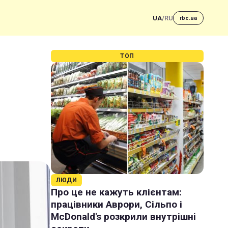
UA
/
RU
rbc.ua
ТОП
ЛЮДИ
Про це не кажуть клієнтам:
працівники Аврори, Сільпо і
McDonald's розкрили внутрішні