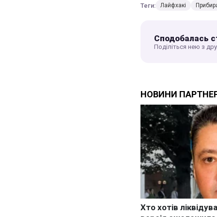
Теги:
Лайфхакі
Прибир
Сподобалась с
Поділіться нею з др