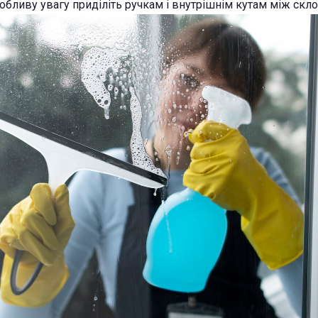
собливу увагу приділіть ручкам і внутрішнім кутам між скл