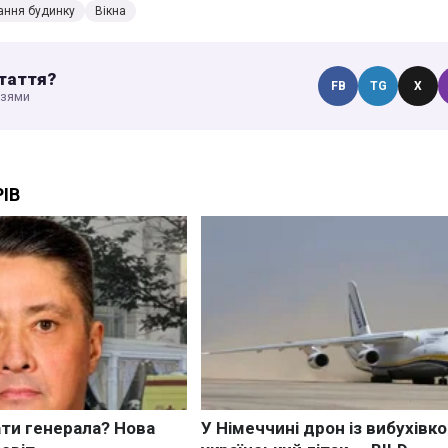
ання будинку
Вікна
таття?
FB
TG
X
узями