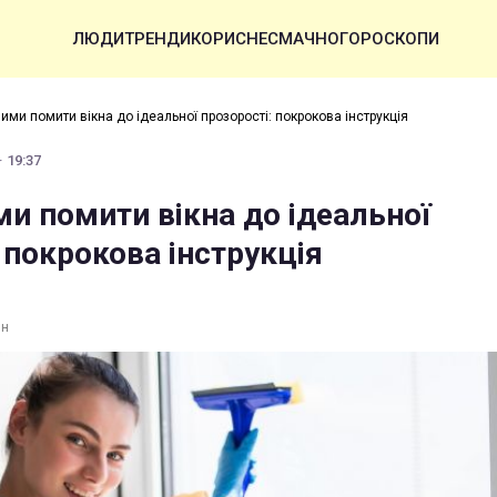
ЛЮДИ
ТРЕНДИ
КОРИСНЕ
СМАЧНО
ГОРОСКОПИ
зими помити вікна до ідеальної прозорості: покрокова інструкція
· 19:37
ми помити вікна до ідеальної
 покрокова інструкція
ин