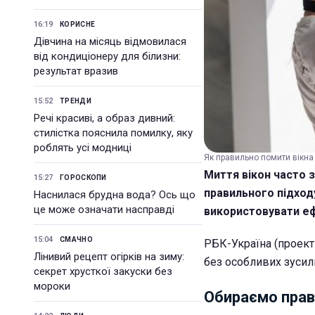
16:19
КОРИСНЕ
Дівчина на місяць відмовилася
від кондиціонеру для білизни:
результат вразив
15:52
ТРЕНДИ
Речі красиві, а образ дивний:
стилістка пояснила помилку, яку
роблять усі модниці
Як правильно помити вікна 
Миття вікон часто 
15:27
ГОРОСКОПИ
правильного підходу
Наснилася брудна вода? Ось що
це може означати насправді
використовувати е
15:04
СМАЧНО
РБК-Україна (проект 
Лінивий рецепт огірків на зиму:
без особливих зусил
секрет хрусткої закуски без
мороки
Обираємо прав