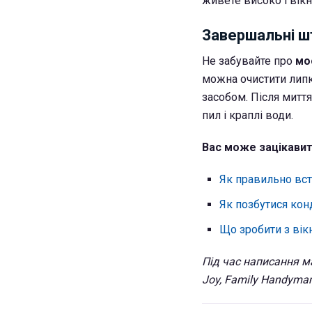
живете високо і вікн
Завершальні ш
Не забувайте про
мос
можна очистити лип
засобом. Після миття
пил і краплі води.
Вас може зацікави
Як правильно вст
Як позбутися кон
Що зробити з вік
Під час написання ма
Joy, Family Handyma