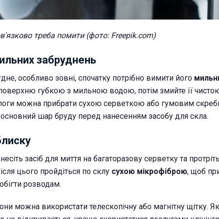
в'язково треба помити (фото: Freepik.com)
сильних забруднень
дне, особливо зовні, спочатку потрібно вимити його
мильн
ь поверхню губкою з мильною водою, потім змийте її чист
логи можна прибрати сухою серветкою або гумовим скреб
основний шар бруду перед нанесенням засобу для скла.
блиску
несіть засіб для миття на багаторазову серветку та протріт
ісля цього пройдіться по склу
сухою мікрофіброю
, щоб пр
обігти розводам.
они можна використати телескопічну або магнітну щітку. Я