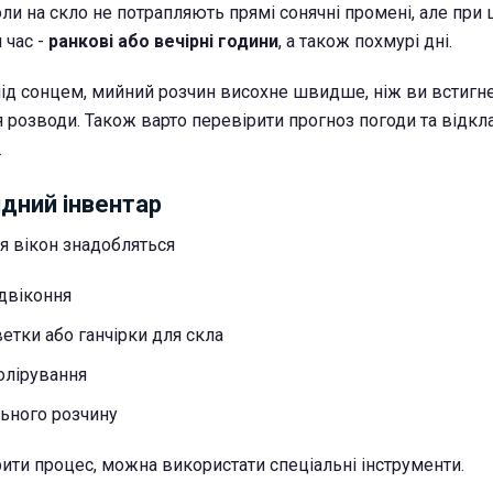
ли на скло не потрапляють прямі сонячні промені, але при 
 час -
ранкові або вечірні години
, а також похмурі дні.
під сонцем, мийний розчин висохне швидше, ніж ви встигне
я розводи. Також варто перевірити прогноз погоди та відкла
.
ідний інвентар
я вікон знадобляться
ідвіконня
етки або ганчірки для скла
олірування
льного розчину
ити процес, можна використати спеціальні інструменти.