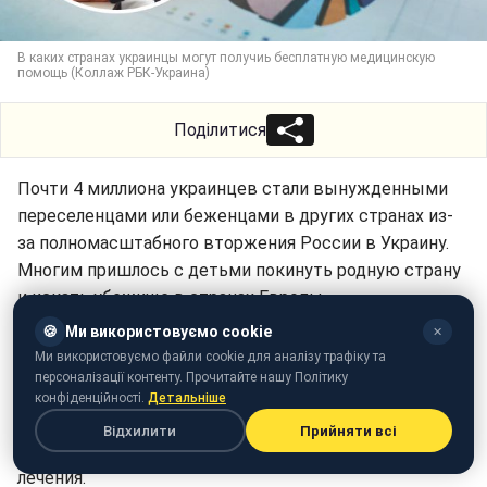
В каких странах украинцы могут получиь бесплатную медицинскую
помощь (Коллаж РБК-Украина)
Поділитися
Почти 4 миллиона украинцев стали вынужденными
переселенцами или беженцами в других странах из-
за полномасштабного вторжения России в Украину.
Многим пришлось с детьми покинуть родную страну
и искать убежище в странах Европы.
🍪
Ми використовуємо cookie
✕
В большинстве стран неотложную помощь беженцам
Ми використовуємо файли cookie для аналізу трафіку та
окажут бесплатно. Также существуют специальные
персоналізації контенту. Прочитайте нашу Політику
программы, по которым украинцы могут получить
конфіденційності.
Детальніше
комплексную медицинскую помощь – от
Відхилити
Прийняти всі
консультаций и обследований – до стационарного
лечения.