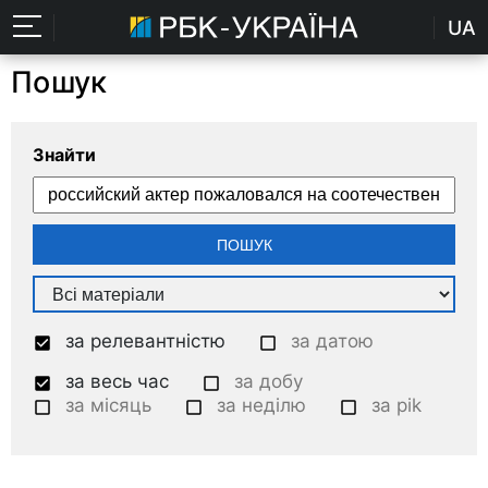
UA
Пошук
Знайти
за релевантністю
за датою
за весь час
за добу
за місяць
за неділю
за pik