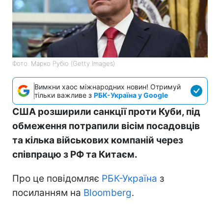
Фото: Марко Рубіо (Getty Images)
Вимкни хаос міжнародних новин! Отримуй
тільки важливе з
РБК-Україна у Google
США розширили санкції проти Куби, під
обмеження потрапили вісім посадовців
та кілька військових компаній через
співпрацю з РФ та Китаєм.
Про це повідомляє
РБК-Україна
з
посиланням на
Bloomberg
.