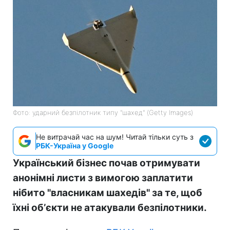
Фото: ударний безпілотник типу "шахед" (Getty Images)
Не витрачай час на шум! Читай тільки суть з
РБК-Україна у Google
Український бізнес почав отримувати
анонімні листи з вимогою заплатити
нібито "власникам шахедів" за те, щоб
їхні обʼєкти не атакували безпілотники.