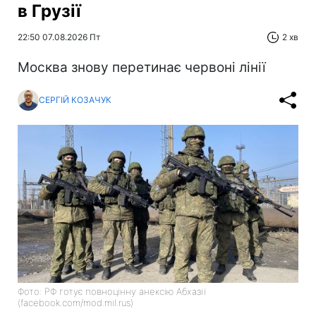
в Грузії
22:50 07.08.2026 Пт
2 хв
Москва знову перетинає червоні лінії
СЕРГІЙ КОЗАЧУК
Фото: РФ готує повноцінну анексію Абхазії
(facebook.com/mod.mil.rus)