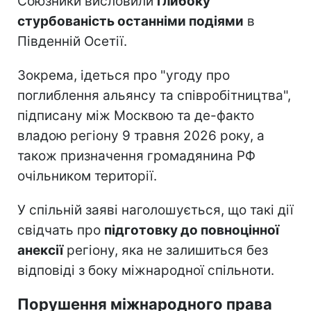
Союзники висловили
глибоку
стурбованість останніми подіями
в
Південній Осетії.
Зокрема, ідеться про "угоду про
поглиблення альянсу та співробітництва",
підписану між Москвою та де-факто
владою регіону 9 травня 2026 року, а
також призначення громадянина РФ
очільником території.
У спільній заяві наголошується, що такі дії
свідчать про
підготовку до повноцінної
анексії
регіону, яка не залишиться без
відповіді з боку міжнародної спільноти.
Порушення міжнародного права