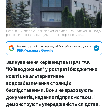
Фото: в "Київводоканалі" прокоментували звинувачення щодо
розтрати коштів на плавучу станцію (прес-служба)
Не витрачай час на шум! Читай тільки суть з
РБК-Україна у Google
Звинувачення керівництва ПрАТ "АК
"Київводоканал" у розтраті бюджетних
коштів на альтернативне
водозабезпечення столиці є
безпідставними. Вони не враховують
документів, наданих підприємством, і
демонструють упередженість слідства.