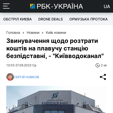
UA
ОБСТРІЛ КИЄВА
DRONE DEALS
ОРМУЗЬКА ПРОТОКА
Головна
»
Новини
»
Київ новини
Звинувачення щодо розтрати
коштів на плавучу станцію
безпідставні, - "Київводоканал"
13:03 27.09.2023 Ср
2 хв
СЕРГІЙ НОВІКОВ