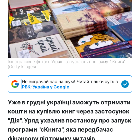
Ілюстративне фото: в Україні запускають програму "єКнига"
(Getty Images)
Не витрачай час на шум! Читай тільки суть з
РБК-Україна у Google
Уже в грудні українці зможуть отримати
кошти на купівлю книг через застосунок
"Дія". Уряд ухвалив постанову про запуск
програми "єКнига", яка передбачає
фінансову підтримку читачів.