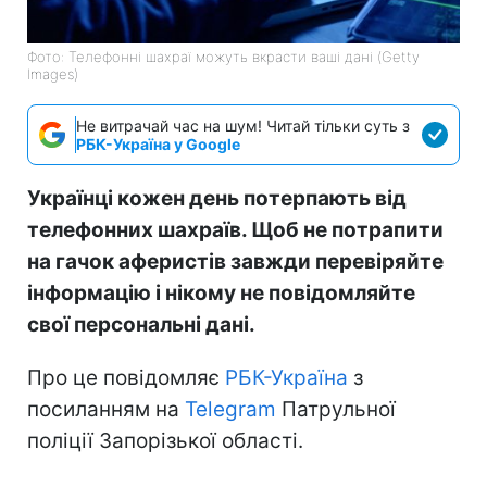
Фото: Телефонні шахраї можуть вкрасти ваші дані (Getty
Images)
Не витрачай час на шум! Читай тільки суть з
РБК-Україна у Google
Українці кожен день потерпають від
телефонних шахраїв. Щоб не потрапити
на гачок аферистів завжди перевіряйте
інформацію і нікому не повідомляйте
свої персональні дані.
Про це повідомляє
РБК-Україна
з
посиланням на
Telegram
Патрульної
поліції Запорізької області.