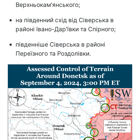
Верхньокам'янського;
на південний схід від Сіверська в
районі Івано-Дар'ївки та Спірного;
південніше Сіверська в районі
Переїзного та Роздолівки.