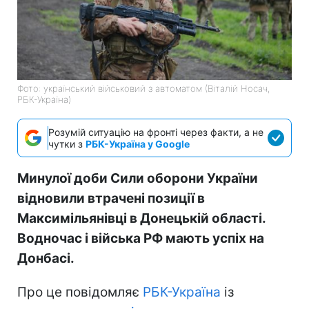
Фото: український військовий з автоматом (Віталій Носач,
РБК-Україна)
Розумій ситуацію на фронті через факти, а не
чутки з
РБК-Україна у Google
Минулої доби Сили оборони України
відновили втрачені позиції в
Максимільянівці в Донецькій області.
Водночас і війська РФ мають успіх на
Донбасі.
Про це повідомляє
РБК-Україна
із