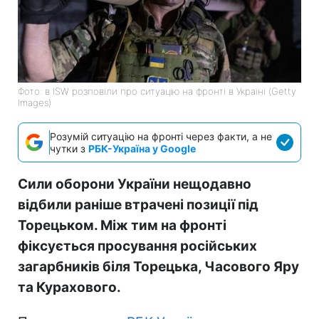
Фото: в ISW розповіли про ситуацію на фронті в Україні (Getty
Images)
Розумій ситуацію на фронті через факти, а не
чутки з
РБК-Україна у Google
Сили оборони України нещодавно
відбили раніше втрачені позиції під
Торецьком. Між тим на фронті
фіксується просування російських
загарбників біля Торецька, Часового Яру
та Курахового.