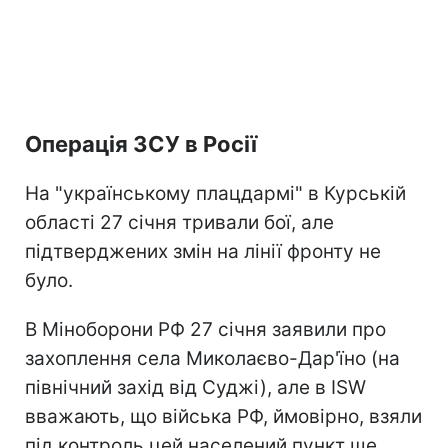
Операція ЗСУ в Росії
На "українському плацдармі" в Курській
області 27 січня тривали бої, але
підтверджених змін на лінії фронту не
було.
В Міноборони РФ 27 січня заявили про
захоплення села Миколаєво-Дар'їно (на
північний захід від Суджі), але в ISW
вважають, що війська РФ, ймовірно, взяли
під контроль цей населений пункт ще