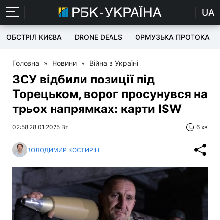
UA
ОБСТРІЛ КИЄВА
DRONE DEALS
ОРМУЗЬКА ПРОТОКА
Головна
»
Новини
»
Війна в Україні
ЗСУ відбили позиції під
Торецьком, ворог просунувся на
трьох напрямках: карти ISW
02:58 28.01.2025 Вт
6 хв
ВОЛОДИМИР КОСТИРІН