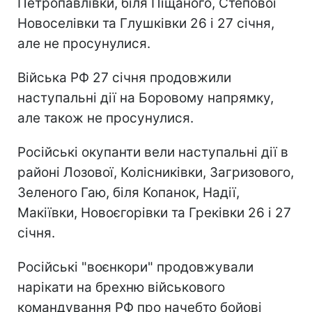
Петропавлівки, біля Піщаного, Степової
Новоселівки та Глушківки 26 і 27 січня,
але не просунулися.
Війська РФ 27 січня продовжили
наступальні дії на Боровому напрямку,
але також не просунулися.
Російські окупанти вели наступальні дії в
районі Лозової, Колісниківки, Загризового,
Зеленого Гаю, біля Копанок, Надії,
Макіївки, Новоєгорівки та Греківки 26 і 27
січня.
Російські "воєнкори" продовжували
нарікати на брехню військового
командування РФ про начебто бойові