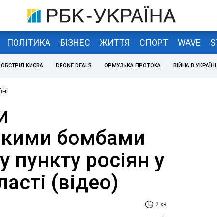
ПОЛІТИКА
БІЗНЕС
ЖИТТЯ
СПОРТ
WAVE
S
ОБСТРІЛ КИЄВА
DRONE DEALS
ОРМУЗЬКА ПРОТОКА
ВІЙНА В УКРАЇНІ
їні
и
ькими бомбами
 пункту росіян у
ласті (відео)
2 хв