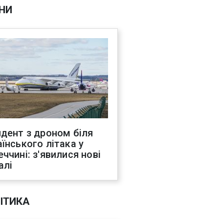
НИ
идент з дроном біля
аїнського літака у
еччині: з'явилися нові
алі
ІТИКА