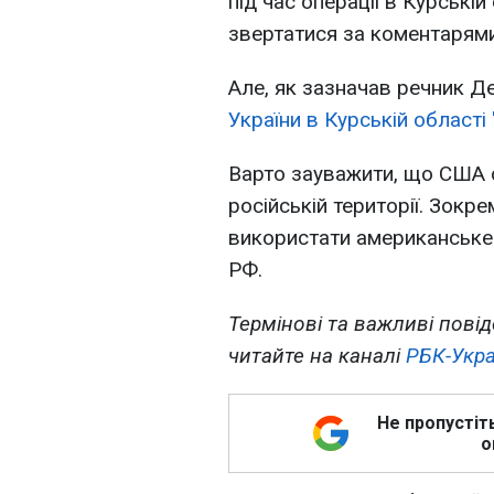
під час операції в Курській
звертатися за коментарями
Але, як зазначав речник 
України в Курській області
Варто зауважити, що США 
російській території. Зокр
використати американське
РФ.
Термінові та важливі повід
читайте на каналі
РБК-Укра
Не пропустіт
о