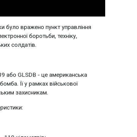
аки було вражено пункт управління
ектронної боротьби, техніку,
ких солдатів.
39 або GLSDB - це американська
омба. Її у рамках військової
ським захисникам.
еристики: