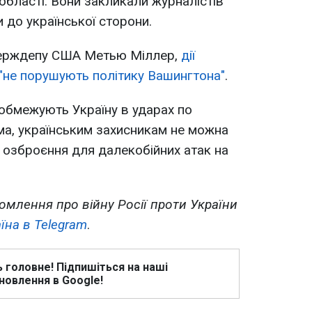
 області. Вони закликали журналістів
 до української сторони.
Держдепу США Метью Міллер,
дії
 "не порушують політику Вашингтона"
.
обмежують Україну в ударах по
ема, українським захисникам не можна
 озброєння для далекобійних атак на
омлення про війну Росії проти України
їна в Telegram
.
ь головне! Підпишіться на наші
новлення в Google!