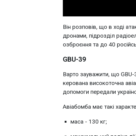
Він розповів, що в ході ат
дронами, підрозділ радіоел
озброєння та до 40 російсь
GBU-39
Варто зауважити, що GBU-
керована високоточна авіаб
допомоги передали україн
Авіабомба має такі характ
маса - 130 кг;