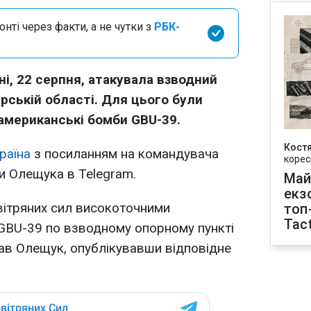
нті через факти, а не чутки з
РБК-
ні, 22 серпня, атакувала взводний
урській області. Для цього були
американські бомби GBU-39.
Кост
раїна
з посиланням на командувача
корес
и Олещука в Telegram.
Май
екз
вітряних сил високоточними
топ
Tact
BU-39 по взводному опорному пункті
исав Олещук, опублікувавши відповідне