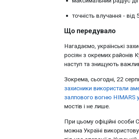
максимальний радіус дії 
точність влучання - від 
Що передувало
Нагадаємо, українські зах
росіян з окремих районів 
наступ та знищують важливі
Зокрема, сьогодні, 22 серп
захисники використали аме
залпового вогню HIMARS у 
мостів і не лише.
При цьому офіційні особи 
можна Україні використов