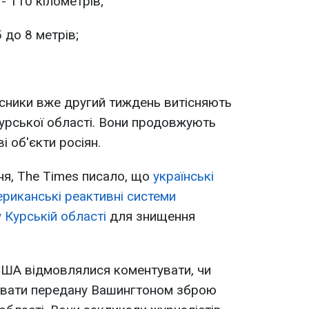
- 110 кілометрів;
5 до 8 метрів;
исники вже другий тиждень витісняють
Курської області. Вони продовжують
 об'єкти росіян.
ня, The Times писало, що
українські
риканські реактивні системи
Курській області
для знищення
США відмовлялися коментувати, чи
увати передану Вашингтоном зброю