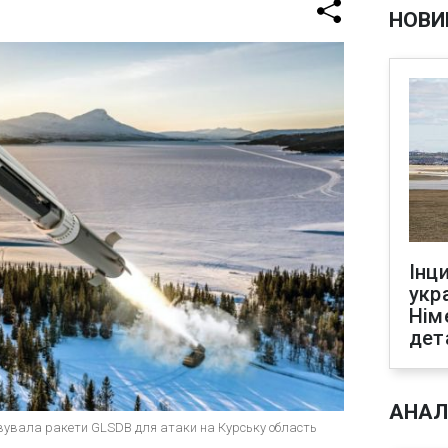
НОВИ
Інц
укр
Нім
дет
АНАЛ
вувала ракети GLSDB для атаки на Курську область