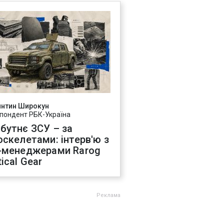
янтин Широкун
пондент РБК-Україна
бутнє ЗСУ – за
оскелетами: інтерв'ю з
-менеджерами Rarog
ical Gear