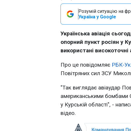
Розумій ситуацію на фро
Україна у Google
Українська авіація сьогод
опорний пункт росіян у К
використані високоточні 
Про це повідомляє
РБК-Ук
Повітряних сил ЗСУ Микол
"Так виглядає авіаудар По
американськими бомбами G
у Курській області", - нап
відео.