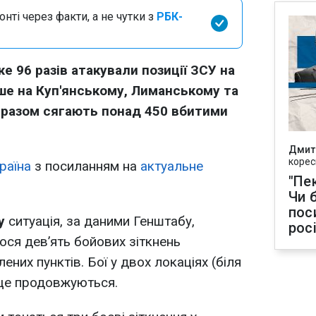
нті через факти, а не чутки з
РБК-
е 96 разів атакували позиції ЗСУ на
ше на Куп'янському, Лиманському та
разом сягають понад 450 вбитими
Дмит
корес
раїна
з посиланням на
актуальне
"Пек
Чи 
пос
у
ситуація, за даними Генштабу,
рос
ося дев’ять бойових зіткнень
лених пунктів. Бої у двох локаціях (біля
 ще продовжуються.