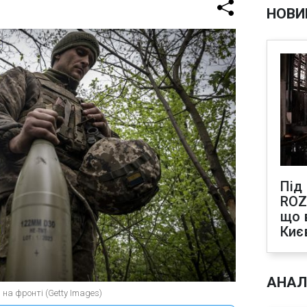
НОВИ
Під
ROZ
що 
Киє
АНАЛ
 на фронті (Getty Images)