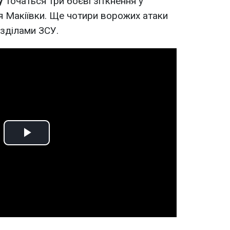
у
точаться три боєві зіткнення у
ля Макіївки. Ще чотири ворожих атаки
озділами ЗСУ.
Play
Video