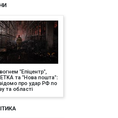
НИ
 вогнем "Епіцентр",
ETKA та "Нова пошта":
відомо про удар РФ по
ву та області
ІТИКА