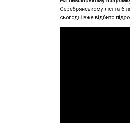
На Лиманському напрямк
Серебрянському лісі та бі
сьогодні вже відбито підр