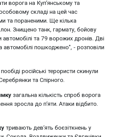
ати ворога на Куп’янському та
особовому складі на цей час
ми та пораненими. Ще кілька
лон. Знищено танк, гармату, бойову
 автомобілі та 79 ворожих дронів. Дві
а автомобілі пошкоджено", - розповіли
пообіді російські терористи скинули
Серебрянки та Спірного.
ямку
загальна кількість спроб ворога
ння зросла до п’яти. Атаки відбито.
ку
тривають дев’ять боєзіткнень у
, Сокола, Воздвиженки та Євгенівки.