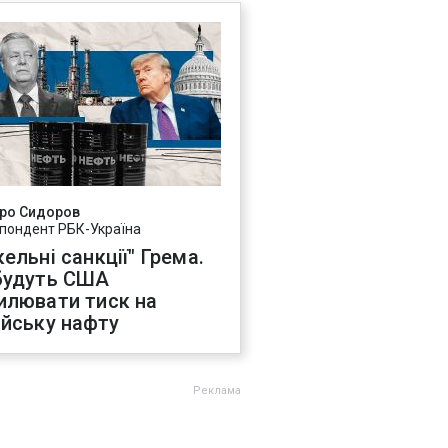
ро Сидоров
пондент РБК-Україна
ельні санкції" Грема.
будуть США
илювати тиск на
ійську нафту