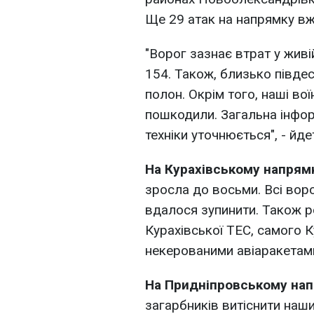
Ще 29 атак на напрямку в
"Ворог зазнає втрат у живій
154. Також, близько півдес
полон. Окрім того, наші во
пошкодили. Загальна інфор
техніки уточнюється", - йд
На Курахівському напрям
зросла до восьми. Всі вор
вдалося зупинити. Також р
Курахівської ТЕС, самого К
некерованими авіаракетами
На Придніпровському на
загарбників витіснити наши