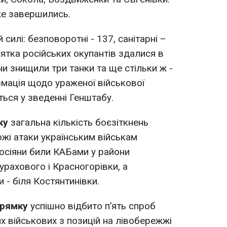
же завершились.
 силі: безповоротні - 137, санітарні –
ятка російських окупантів здалися в
їни знищили три танки та ще стільки ж -
мація щодо ураженої військової
еться у зведенні Генштабу.
ку
загальна кількість боєзіткнень
ожі атаки українським військам
осіяни били КАБами у райони
урахового і Красногорівки, а
 - біля Костянтинівки.
прямку
успішно відбито п’ять спроб
х військових з позицій на лівобережжі