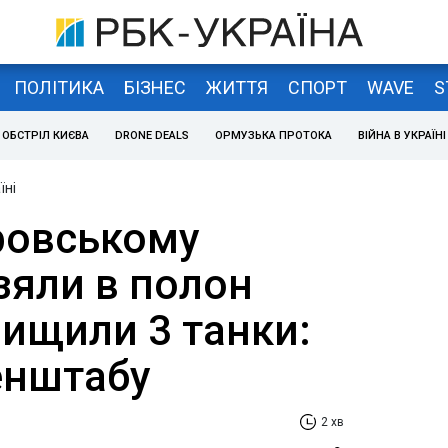
ПОЛІТИКА
БІЗНЕС
ЖИТТЯ
СПОРТ
WAVE
S
ОБСТРІЛ КИЄВА
DRONE DEALS
ОРМУЗЬКА ПРОТОКА
ВІЙНА В УКРАЇНІ
їні
ровському
зяли в полон
нищили 3 танки:
енштабу
2 хв