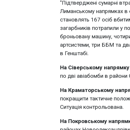
"Підтверджені сумарні втр
Лиманському напрямках в 
становлять 167 осіб вбити
загарбників потрапили у по
броньовану машину, чотири
артсистеми, три ББМ та дв
в Генштабі.
На Сіверському напрямку
по дві авіабомби в райони 
На Краматорському напр
покращити тактичне положе
Ситуація контрольована.
На Покровському напрям
районах Новоолександрівки