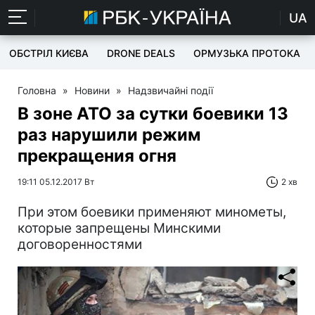
UA
ОБСТРІЛ КИЄВА
DRONE DEALS
ОРМУЗЬКА ПРОТОКА
Головна
»
Новини
»
Надзвичайні події
В зоне АТО за сутки боевики 13
раз нарушили режим
прекращения огня
19:11 05.12.2017 Вт
2 хв
При этом боевики применяют минометы,
которые запрещены Минскими
договоренностями