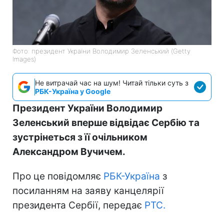
Фото: президент України Володимир Зеленський (Getty
Images)
Не витрачай час на шум! Читай тільки суть з
РБК-Україна у Google
Президент України Володимир
Зеленський вперше відвідає Сербію та
зустрінеться з її очільником
Александром Вучичем.
Про це повідомляє
РБК-Україна
з
посиланням на заяву канцелярії
президента Сербії, передає
РТС.