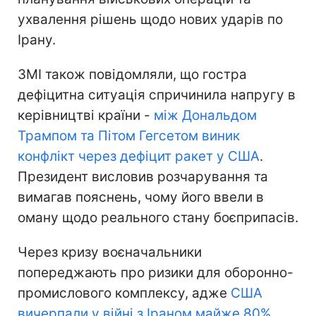
ухвалення рішень щодо нових ударів по
Ірану.
ЗМІ також повідомляли, що гостра
дефіцитна ситуація спричинила напругу в
керівництві країни -
між Дональдом
Трампом та Пітом Гегсетом виник
конфлікт через дефіцит ракет у США
.
Президент висловив розчарування та
вимагав пояснень, чому його ввели в
оману щодо реального стану боєприпасів.
Через кризу воєначальники
попереджають про ризики для оборонно-
промислового комплексу, адже
США
вичерпали у війні з Іраном майже 80%