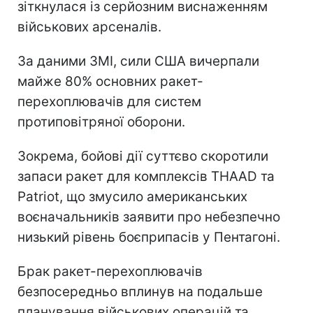
зіткнулася із серйозним виснаженням
військових арсеналів.
За даними ЗМІ, сили США вичерпали
майже 80% основних ракет-
перехоплювачів для систем
протиповітряної оборони.
Зокрема, бойові дії суттєво скоротили
запаси ракет для комплексів THAAD та
Patriot, що змусило американських
воєначальників заявити про небезпечно
низький рівень боєприпасів у Пентагоні.
Брак ракет-перехоплювачів
безпосередньо вплинув на подальше
планування військових операцій та