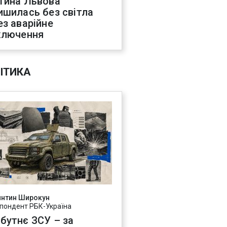
тина Львова
ишилась без світла
ез аварійне
ключення
ІТИКА
янтин Широкун
пондент РБК-Україна
бутнє ЗСУ – за