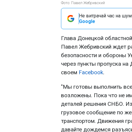
Фото: Павел Жебривский
Не витрачай час на шум!
Google
Глава Донецкой областно
Павел Жебривский ждет р
безопасности и обороны У
через пункты пропуска на 
своем
Facebook
.
"Мы готовы выполнить все
возложены. Пока что не и
деталей решения СНБО. Из 
грузовое сообщение по ж
транспортом. Движения гр
давайте дождемся разъясн