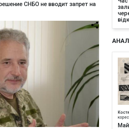
Час
решение СНБО не вводит запрет на
зал
чер
від
АНАЛ
Кост
корес
Май