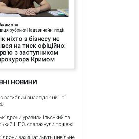
 Акимова
ниця рубрики Надзвичайні події
ік ніхто з бізнесу не
івся на тиск офіційно:
ерв'ю з заступником
прокурора Кримом
ВНІ НОВИНИ
 є загиблий внаслідок нічної
РФ
ькі дрони уразили Ільський та
ський НПЗ, спалахнули пожежі
і дрони захищатимуть цивільне