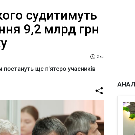
ого судитимуть
ння 9,2 млрд грн
у
2 хв
м постануть ще п'ятеро учасників
АНАЛ