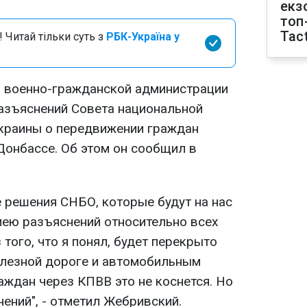
екз
топ
Tact
 Читай тільки суть з
РБК-Україна у
й военно-гражданской администрации
азъяснений Совета национальной
краины о передвижении граждан
Донбассе. Об этом он сообщил в
 решения СНБО, которые будут на нас
мею разъяснений относительно всех
того, что я понял, будет перекрыто
елезной дороге и автомобильным
аждан через КПВВ это не коснется. Но
ений", - отметил Жебривский.