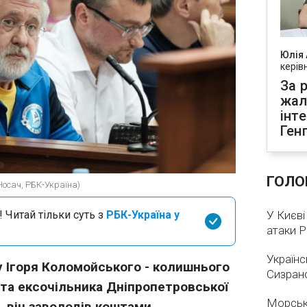
Юлія
керів
За р
жал
інт
Ген
ГОЛО
 Носач, РБК-Україна)
 Читай тільки суть з
РБК-Україна у
У Києві
атаки 
Українс
у Ігоря Коломойського - колишнього
Сизран
 та ексочільника Дніпропетровської
Морськ
, він заволодів коштами