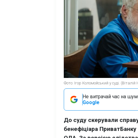
Фото: Ігор Коломойський у суді. (Віталій
Не витрачай час на шум!
Google
До суду скерували справ
бенефіціара ПриватБанку
ОДА. За версією слідства