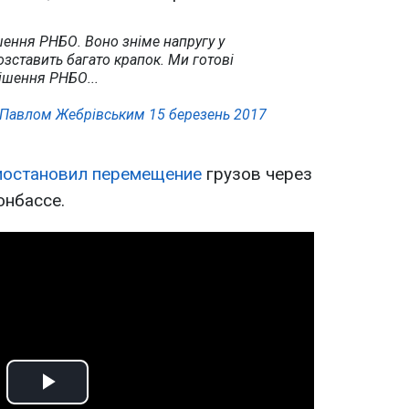
ення РНБО. Воно зніме напругу у
розставить багато крапок. Ми готові
рішення РНБО...
Павлом Жебрівським
15 березень 2017
остановил перемещение
грузов через
онбассе.
Play