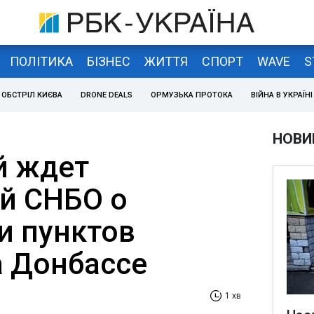
ПОЛІТИКА
БІЗНЕС
ЖИТТЯ
СПОРТ
WAVE
S
ОБСТРІЛ КИЄВА
DRONE DEALS
ОРМУЗЬКА ПРОТОКА
ВІЙНА В УКРАЇНІ
НОВИ
й ждет
й СНБО о
и пунктов
а Донбассе
1 хв