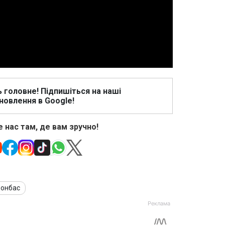
Video
ь головне! Підпишіться на наші
новлення в Google!
 нас там, де вам зручно!
онбас