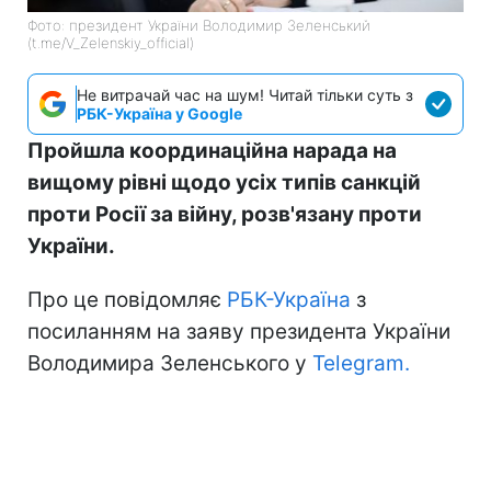
Фото: президент України Володимир Зеленський
(t.me/V_Zelenskiy_official)
Не витрачай час на шум! Читай тільки суть з
РБК-Україна у Google
Пройшла координаційна нарада на
вищому рівні щодо усіх типів санкцій
проти Росії за війну, розв'язану проти
України.
Про це повідомляє
РБК-Україна
з
посиланням на заяву президента України
Володимира Зеленського у
Telegram.