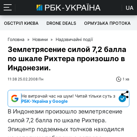
UA
ОБСТРІЛ КИЄВА
DRONE DEALS
ОРМУЗЬКА ПРОТОКА
Головна
»
Новини
»
Надзвичайні події
Землетрясение силой 7,2 балла
по шкале Рихтера произошло в
Индонезии.
11:38 25.02.2008 Пн
1 хв
Не витрачай час на шум! Читай тільки суть з
РБК-Україна у Google
В Индонезии произошло землетрясение
силой 7,2 балла по шкале Рихтера.
Эпицентр подземных толчков находился