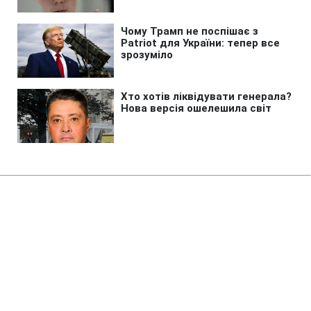
Головна
»
Життя
»
Суспільство
Коломойського судитимуть за
заволодіння 9,2 млрд грн
ПриватБанку
19:18 06.08.2026 Чт
2 хв