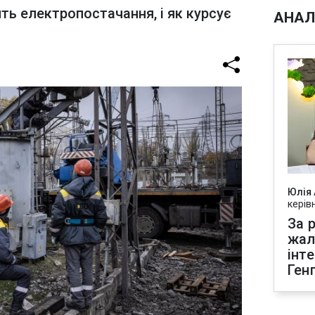
ть електропостачання, і як курсує
АНАЛ
Юлія
керів
За р
жал
інт
Ген