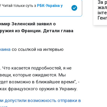
За р
 Читай тільки суть з
РБК-Україна у
жал
інт
Ген
имир Зеленский заявил о
ружия из Франции. Детали глава
раина
со ссылкой на интервью
. Что касается подробностей, я не
ь вещи, которые ожидаются. Мы
будет возможно в ближайшее время", -
ках французского оружия в Украину.
ии допустили возможность отправки в