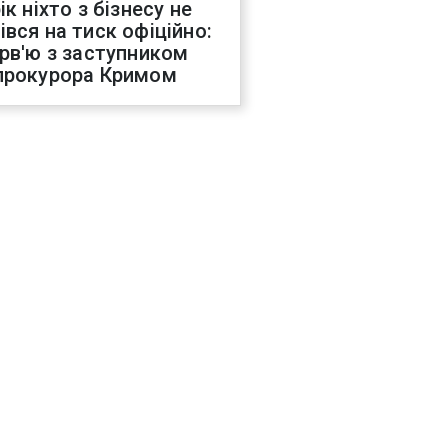
ік ніхто з бізнесу не
івся на тиск офіційно:
ерв'ю з заступником
прокурора Кримом