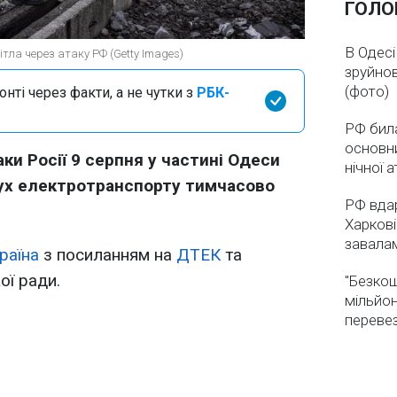
ГОЛО
В Одесі
тла через атаку РФ (Getty Images)
зруйнов
(фото)
нті через факти, а не чутки з
РБК-
РФ бил
основни
аки Росії 9 серпня у частині Одеси
нічної 
Рух електротранспорту тимчасово
РФ вдар
Харкові
завала
раїна
з посиланням на
ДТЕК
та
ої ради.
"Безкош
мільйон
переве