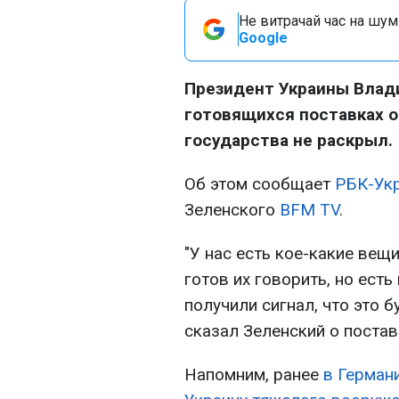
Не витрачай час на шум!
Google
Президент Украины Влад
готовящихся поставках о
государства не раскрыл.
Об этом сообщает
РБК-Ук
Зеленского
BFM TV
.
"У нас есть кое-какие вещи
готов их говорить, но ест
получили сигнал, что это 
сказал Зеленский о постав
Напомним, ранее
в Герман