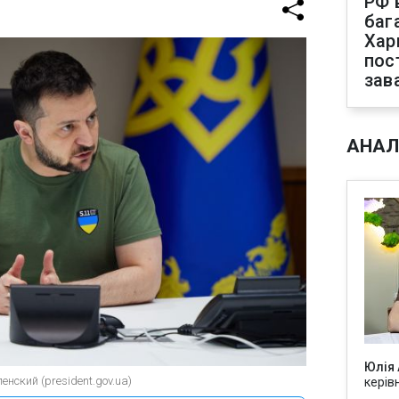
РФ 
баг
Хар
пос
зав
АНАЛ
Юлія
нский (president.gov.ua)
керів