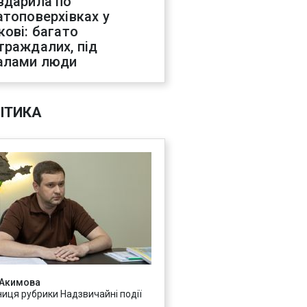
вдарила по
атоповерхівках у
кові: багато
траждалих, під
алами люди
ІТИКА
 Акимова
ниця рубрики Надзвичайні події