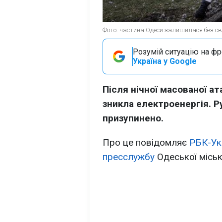
Фото: частина Одеси залишилася без сві
Розумій ситуацію на фро
Україна у Google
Після нічної масованої ат
зникла електроенергія. 
призупинено.
Про це повідомляє
РБК-Ук
пресслужбу
Одеської міськ