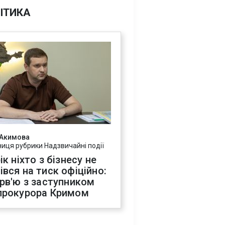
ІТИКА
 Акимова
ниця рубрики Надзвичайні події
ік ніхто з бізнесу не
івся на тиск офіційно:
ерв'ю з заступником
прокурора Кримом