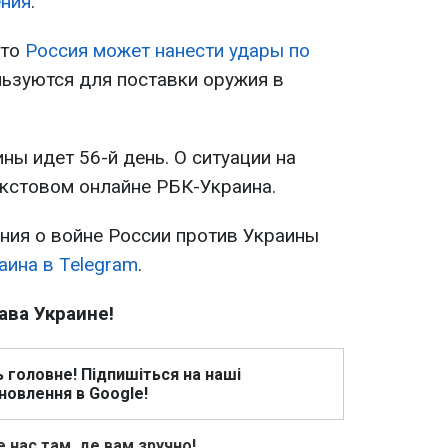
ения
.
что
Россия может нанести удары по
льзуются для поставки оружия в
ны идет 56-й день. О ситуации на
текстовом онлайне РБК-Украина.
ия о войне России против Украины
аина в Telegram
.
ава Украине!
ь головне! Підпишіться на наші
новлення в Google!
 нас там, де вам зручно!