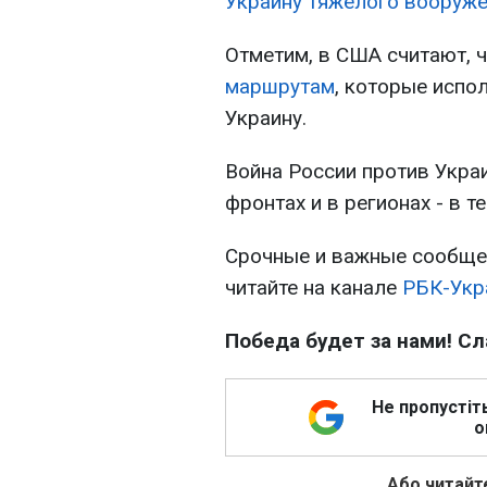
Украину тяжелого вооруж
Отметим, в США считают, 
маршрутам
, которые испо
Украину.
Война России против Украи
фронтах и в регионах - в 
Срочные и важные сообщен
читайте на канале
РБК-Укр
Победа будет за нами! Сл
Не пропустіт
о
Або читайте