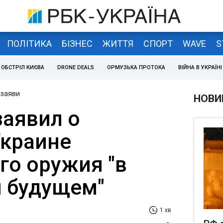
ПОЛІТИКА
БІЗНЕС
ЖИТТЯ
СПОРТ
WAVE
S
ОБСТРІЛ КИЄВА
DRONE DEALS
ОРМУЗЬКА ПРОТОКА
ВІЙНА В УКРАЇНІ
 заяви
НОВИ
заявил о
Украине
го оружия "в
 будущем"
1 хв