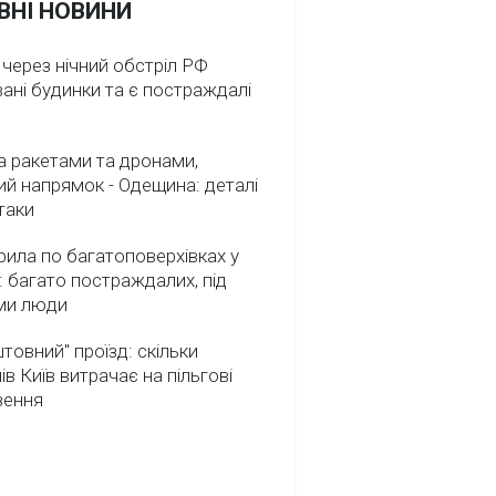
ВНІ НОВИНИ
 через нічний обстріл РФ
ані будинки та є постраждалі
а ракетами та дронами,
й напрямок - Одещина: деталі
атаки
ила по багатоповерхівках у
: багато постраждалих, під
ми люди
товний" проїзд: скільки
ів Київ витрачає на пільгові
зення