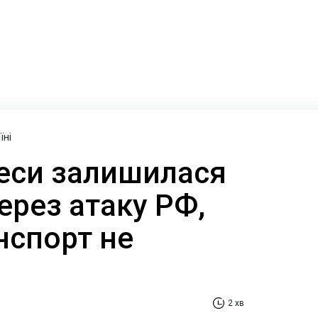
їні
еси залишилася
через атаку РФ,
нспорт не
2 хв