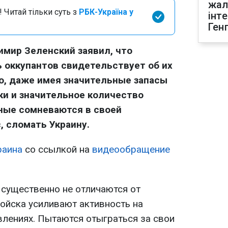
жал
 Читай тільки суть з
РБК-Україна у
інт
Ген
мир Зеленский заявил, что
 оккупантов свидетельствует об их
то, даже имея значительные запасы
ки и значительное количество
ные сомневаются в своей
, сломать Украину.
раина
со ссылкой на
видеообращение
 существенно не отличаются от
ойска усиливают активность на
лениях. Пытаются отыграться за свои