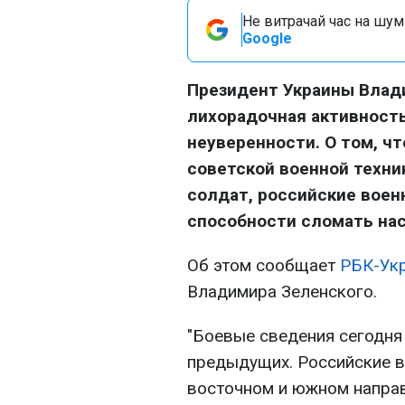
Не витрачай час на шум!
Google
Президент Украины Влади
лихорадочная активность
неуверенности. О том, ч
советской военной техни
солдат, российские воен
способности сломать нас
Об этом сообщает
РБК-Ук
Владимира Зеленского.
"Боевые сведения сегодня
предыдущих. Российские в
восточном и южном направ