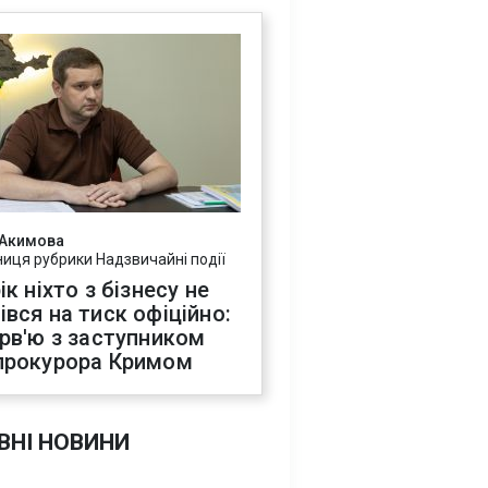
 Акимова
ниця рубрики Надзвичайні події
ік ніхто з бізнесу не
івся на тиск офіційно:
ерв'ю з заступником
прокурора Кримом
ВНІ НОВИНИ