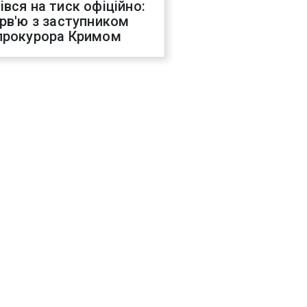
івся на тиск офіційно:
ерв'ю з заступником
прокурора Кримом