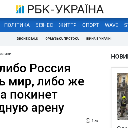
ПОЛІТИКА
БІЗНЕС
ЖИТТЯ
СПОРТ
WAVE
S
DRONE DEALS
ОРМУЗЬКА ПРОТОКА
ВІЙНА В УКРАЇНІ
 заяви
НОВИ
 либо Россия
ь мир, либо же
да покинет
дную арену
1 хв