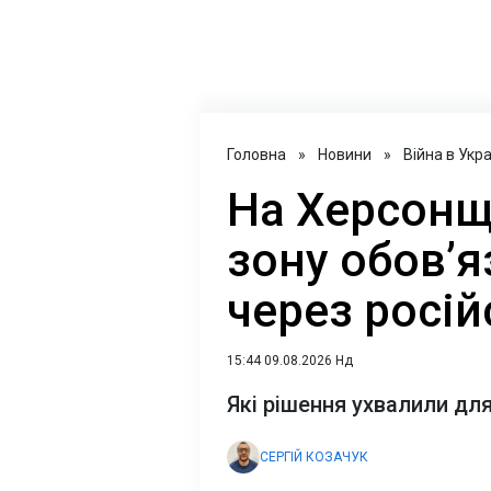
Головна
»
Новини
»
Війна в Укра
На Херсонщ
зону обов’я
через росій
15:44 09.08.2026 Нд
Які рішення ухвалили дл
СЕРГІЙ КОЗАЧУК