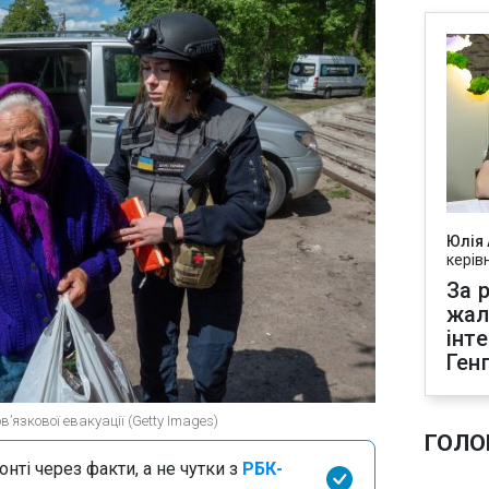
Юлія
керів
За р
жал
інт
Ген
’язкової евакуації (Getty Images)
ГОЛО
нті через факти, а не чутки з
РБК-