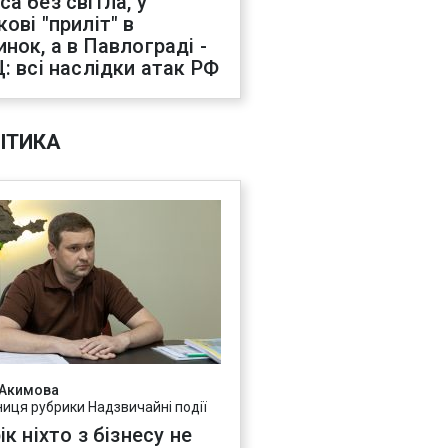
са без світла, у
ові "приліт" в
инок, а в Павлограді -
Ц: всі наслідки атак РФ
ІТИКА
 Акимова
ниця рубрики Надзвичайні події
ік ніхто з бізнесу не