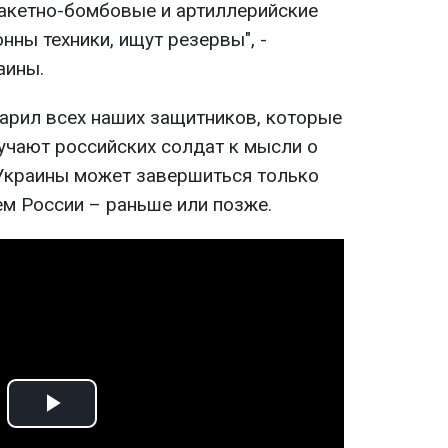
акетно-бомбовые и артиллерийские
нны техники, ищут резервы", -
аины.
арил всех наших защитников, которые
учают российских солдат к мысли о
в Украины может завершиться только
м России – раньше или позже.
Play