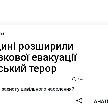
їні
ині розширили
зкової евакуації
ський терор
2 хв
я захисту цивільного населення?
АНАЛ