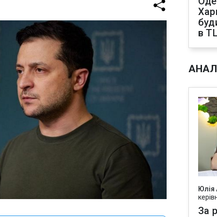
Оде
Харк
буд
в Т
АНАЛ
Юлія
керів
За р