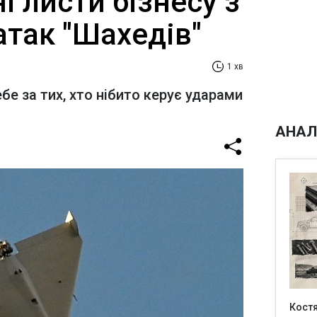
і листи бізнесу з
атак "Шахедів"
1 хв
е за тих, хто нібито керує ударами
АНАЛ
Кост