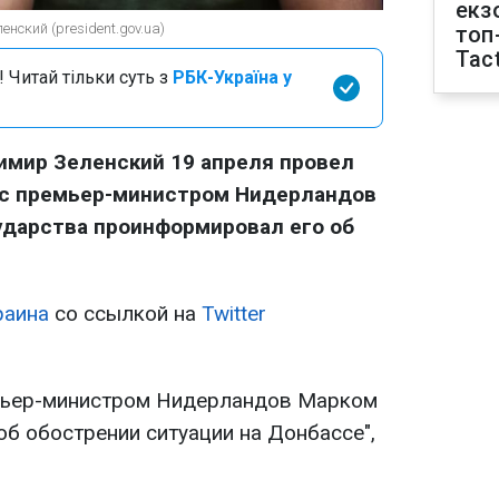
екз
нский (president.gov.ua)
топ
Tact
 Читай тільки суть з
РБК-Україна у
имир Зеленский 19 апреля провел
с премьер-министром Нидерландов
ударства проинформировал его об
раина
со ссылкой на
Twitter
мьер-министром Нидерландов Марком
б обострении ситуации на Донбассе",