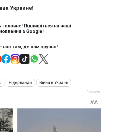
ава Украине!
ь головне! Підпишіться на наші
новлення в Google!
 нас там, де вам зручно!
с
Нідерланди
Війна в Україні