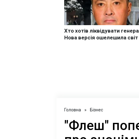
Головна
»
Бізнес
"Флеш" поп