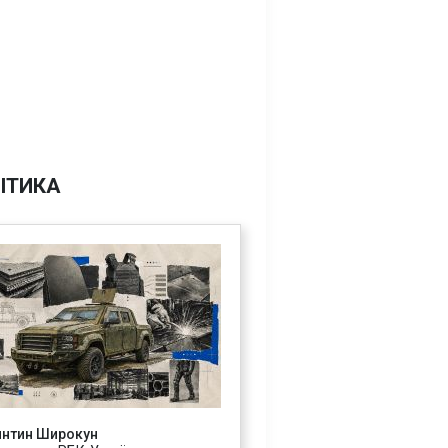
ІТИКА
янтин Широкун