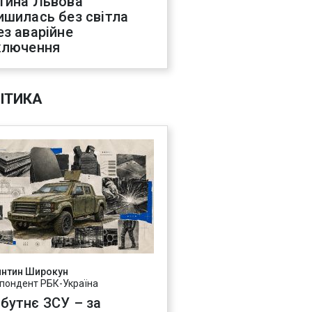
тина Львова
ишилась без світла
ез аварійне
ключення
ІТИКА
янтин Широкун
пондент РБК-Україна
бутнє ЗСУ – за