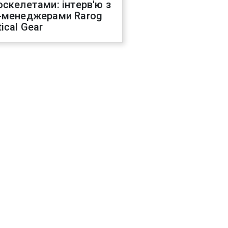
оскелетами: інтерв'ю з
-менеджерами Rarog
ical Gear