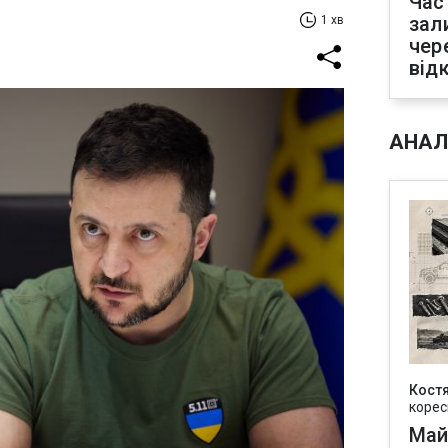
Час
зал
1 хв
чер
від
АНАЛ
Кост
корес
Май