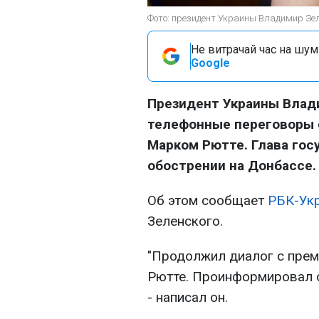
Фото: президент Украины Владимир Зеле
Не витрачай час на шум!
Google
Президент Украины Влад
телефонные переговоры 
Марком Рютте. Глава гос
обострении на Донбассе.
Об этом сообщает
РБК-Ук
Зеленского.
"Продолжил диалог с пре
Рютте. Проинформировал о
- написал он.