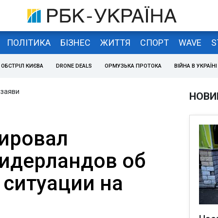
ПОЛІТИКА
БІЗНЕС
ЖИТТЯ
СПОРТ
WAVE
S
ОБСТРІЛ КИЄВА
DRONE DEALS
ОРМУЗЬКА ПРОТОКА
ВІЙНА В УКРАЇНІ
 заяви
НОВИ
ировал
идерландов об
 ситуации на