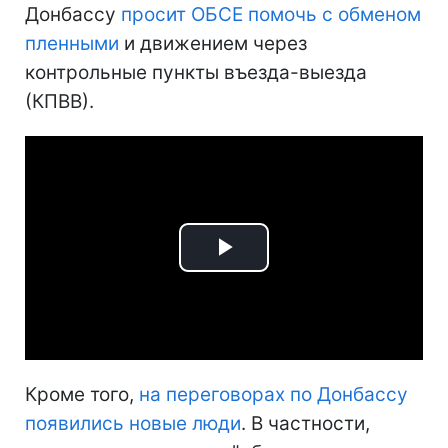
Донбассу
просит ОБСЕ помочь с обменом
пленными
и движением через
контрольные пункты въезда-выезда
(КПВВ).
Play
Video
Кроме того,
на переговорах по Донбассу
появились новые люди
. В частности,