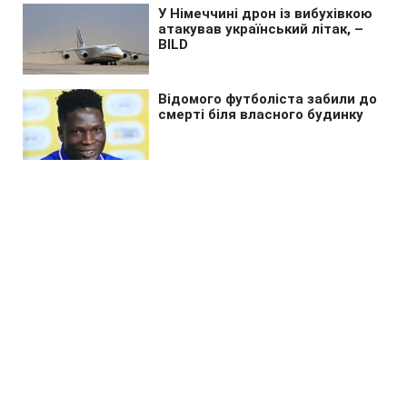
Головна
»
Новини
»
У світі
Путін боїться їздити в
європейські регіони РФ, куди
дістають дрони, - ЗМІ
20:50 07.08.2026 Пт
2 хв
Де тепер ховається російський диктатор?