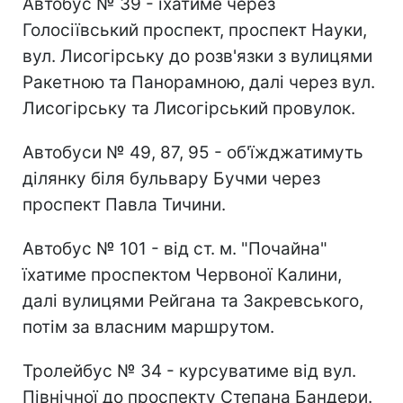
Автобус № 39 - їхатиме через
Голосіївський проспект, проспект Науки,
вул. Лисогірську до розв'язки з вулицями
Ракетною та Панорамною, далі через вул.
Лисогірську та Лисогірський провулок.
Автобуси № 49, 87, 95 - об'їжджатимуть
ділянку біля бульвару Бучми через
проспект Павла Тичини.
Автобус № 101 - від ст. м. "Почайна"
їхатиме проспектом Червоної Калини,
далі вулицями Рейгана та Закревського,
потім за власним маршрутом.
Тролейбус № 34 - курсуватиме від вул.
Північної до проспекту Степана Бандери.