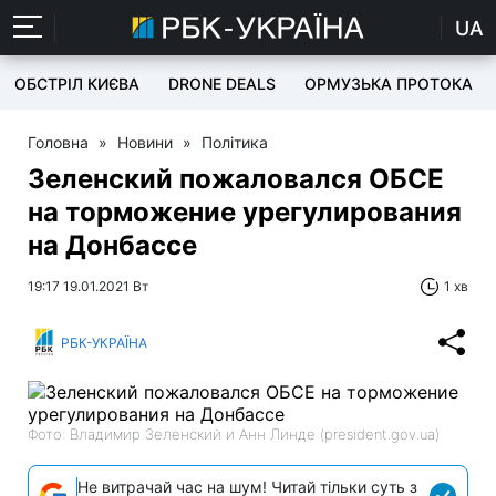
UA
ОБСТРІЛ КИЄВА
DRONE DEALS
ОРМУЗЬКА ПРОТОКА
Головна
»
Новини
»
Політика
Зеленский пожаловался ОБСЕ
на торможение урегулирования
на Донбассе
19:17 19.01.2021 Вт
1 хв
РБК-УКРАЇНА
Фото: Владимир Зеленский и Анн Линде (president.gov.ua)
Не витрачай час на шум! Читай тільки суть з