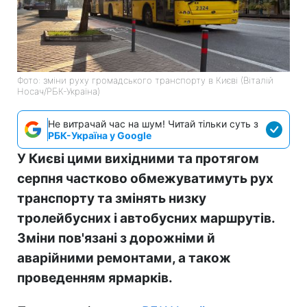
Фото: зміни руху громадського транспорту в Києві (Віталій
Носач/РБК-Україна)
Не витрачай час на шум! Читай тільки суть з
РБК-Україна у Google
У Києві цими вихідними та протягом
серпня частково обмежуватимуть рух
транспорту та змінять низку
тролейбусних і автобусних маршрутів.
Зміни пов'язані з дорожніми й
аварійними ремонтами, а також
проведенням ярмарків.