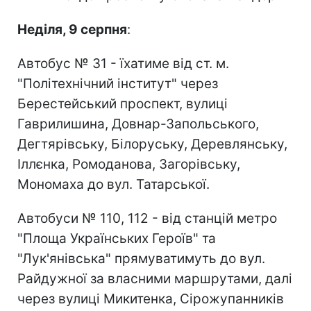
Неділя, 9 серпня
:
Автобус № 31 - їхатиме від ст. м.
"Політехнічний інститут" через
Берестейський проспект, вулиці
Гаврилишина, Довнар-Запольського,
Дегтярівську, Білоруську, Деревлянську,
Іллєнка, Ромоданова, Загорівську,
Мономаха до вул. Татарської.
Автобуси № 110, 112 - від станцій метро
"Площа Українських Героїв" та
"Лук'янівська" прямуватимуть до вул.
Райдужної за власними маршрутами, далі
через вулиці Микитенка, Сірожупанників