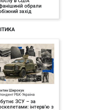
послу в США
фанішиній обрали
обіжний захід
ІТИКА
янтин Широкун
пондент РБК-Україна
бутнє ЗСУ – за
оскелетами: інтерв'ю з