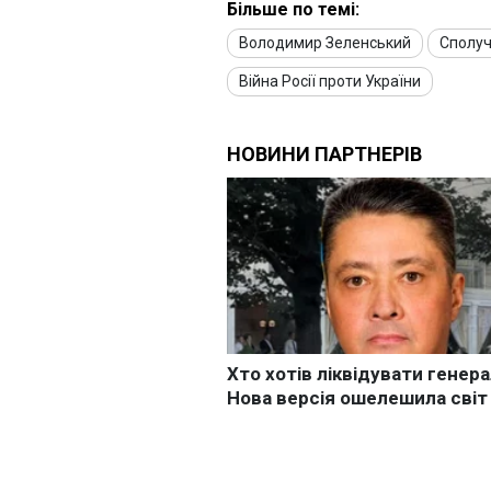
Більше по темі:
Володимир Зеленський
Сполуч
Війна Росії проти України