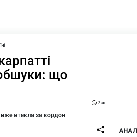
їні
карпатті
обшуки: що
2 хв
 вже втекла за кордон
АНАЛ