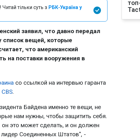
топ
 Читай тільки суть з
РБК-Україна у
Tact
нский заявил, что давно передал
 список вещей, которые
считает, что американский
ь на поставки вооружения в
раина
со ссылкой на интервью гаранта
у
CBS
.
зидента Байдена именно те вещи, не
орые нам нужны, чтобы защитить себя.
И он это может сделать, и он должен
н лидер Соединенных Штатов", -