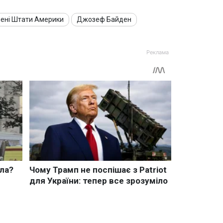
ені Штати Америки
Джозеф Байден