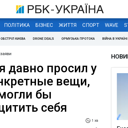
ПОЛІТИКА
БІЗНЕС
ЖИТТЯ
СПОРТ
WAVE
S
ОБСТРІЛ КИЄВА
DRONE DEALS
ОРМУЗЬКА ПРОТОКА
ВІЙНА В УКРАЇНІ
 заяви
НОВИ
я давно просил у
нкретные вещи,
могли бы
щитить себя
1 хв