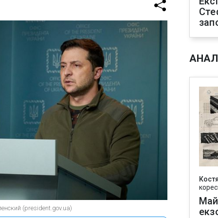
Екс
Сте
зап
АНАЛ
Кост
корес
Май
нский (president.gov.ua)
екз