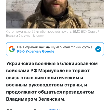
Фото: командир 36-й обр морской пехоты ВМС ВСУ Сергей
Волына (novynarnia.com)
Не витрачай час на шум! Читай тільки суть з
РБК-Україна у Google
Украинские военные в блокированном
войсками РФ Мариуполе не теряют
связь с высшим политическим и
военным руководством страны, и
продолжают общаться президентом
Владимиром Зеленским.