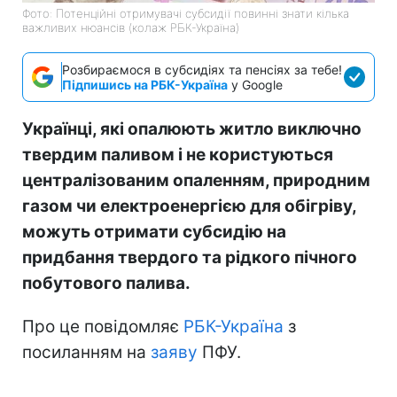
Фото: Потенційні отримувачі субсидії повинні знати кілька
важливих нюансів (колаж РБК-Україна)
Розбираємося в субсидіях та пенсіях за тебе!
Підпишись на РБК-Україна
у Google
Українці, які опалюють житло виключно
твердим паливом і не користуються
централізованим опаленням, природним
газом чи електроенергією для обігріву,
можуть отримати субсидію на
придбання твердого та рідкого пічного
побутового палива.
Про це повідомляє
РБК-Україна
з
посиланням на
заяву
ПФУ.