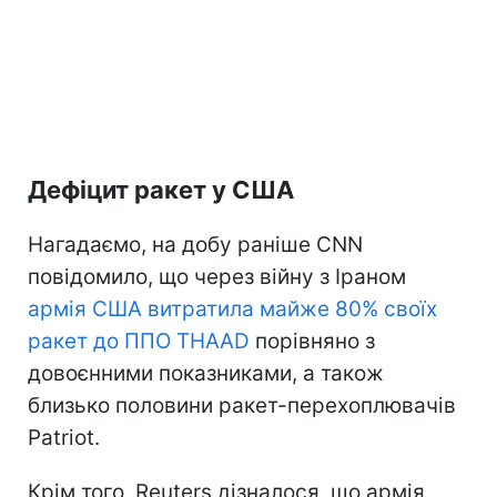
Дефіцит ракет у США
Нагадаємо, на добу раніше CNN
повідомило, що через війну з Іраном
армія США витратила майже 80% своїх
ракет до ППО THAAD
порівняно з
довоєнними показниками, а також
близько половини ракет-перехоплювачів
Patriot.
Крім того, Reuters дізналося, що армія