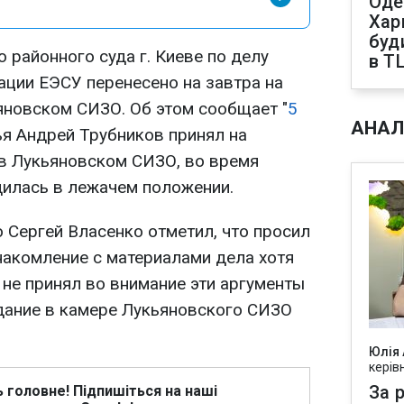
Оде
Харк
буд
районного суда г. Киеве по делу
в Т
ции ЕЭСУ перенесено на завтра на
ьяновском СИЗО. Об этом сообщает "
5
АНАЛ
ья Андрей Трубников принял на
в Лукьяновском СИЗО, во время
илась в лежачем положении.
Сергей Власенко отметил, что просил
накомление с материалами дела хотя
 не принял во внимание эти аргументы
дание в камере Лукьяновского СИЗО
Юлія
керів
За р
ь головне! Підпишіться на наші