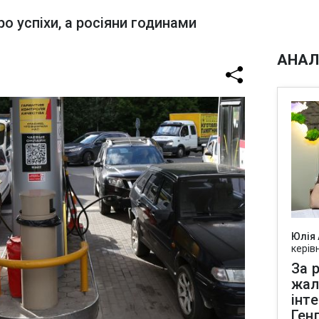
о успіхи, а росіяни годинами
АНАЛ
Юлія
керів
За р
жал
інт
Ген