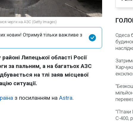
ГОЛО
ися черги на АЗС (Getty Images)
их новин! Отримуй тільки важливе з
Одеса бе
будинок
наслідк
 районі Липецької області Росії
Затрима
ги за пальним, а на багатьох АЗС
Карчука
ексклюз
ідбувається на тлі заяв місцевої
ацію ситуації.
"Безкош
мільйон
раїна
з посиланням на
Astra
.
переве
"Птахи 
С-400, 