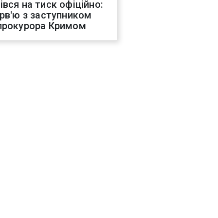
івся на тиск офіційно:
ерв'ю з заступником
прокурора Кримом