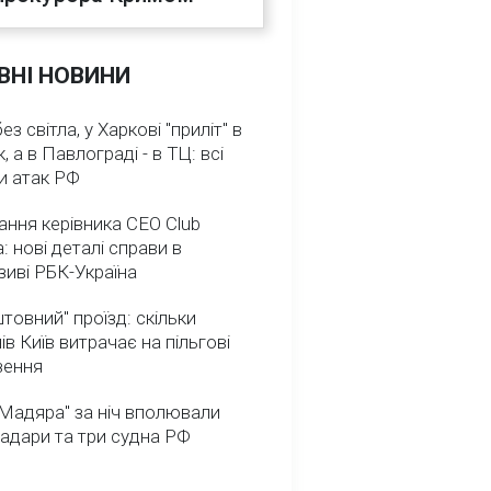
ВНІ НОВИНИ
з світла, у Харкові "приліт" в
, а в Павлограді - в ТЦ: всі
и атак РФ
ння керівника CEO Club
: нові деталі справи в
иві РБК-Україна
товний" проїзд: скільки
ів Київ витрачає на пільгові
зення
Мадяра" за ніч вполювали
радари та три судна РФ