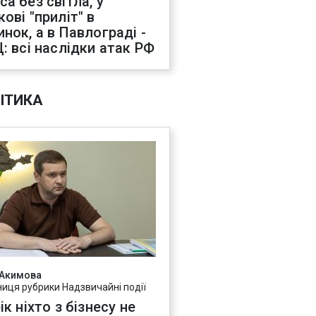
са без світла, у
ові "приліт" в
инок, а в Павлограді -
Ц: всі наслідки атак РФ
ІТИКА
 Акимова
ниця рубрики Надзвичайні події
ік ніхто з бізнесу не