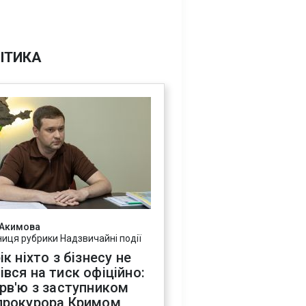
ІТИКА
 Акимова
ниця рубрики Надзвичайні події
ік ніхто з бізнесу не
івся на тиск офіційно:
ерв'ю з заступником
прокурора Кримом