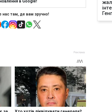
новлення в Google!
жал
інт
Ген
 нас там, де вам зручно!