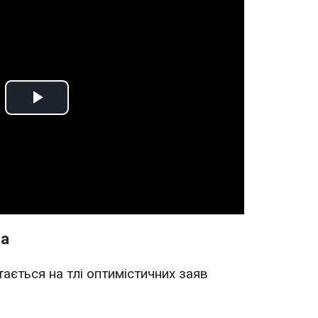
Play
Video
да
тається на тлі оптимістичних заяв