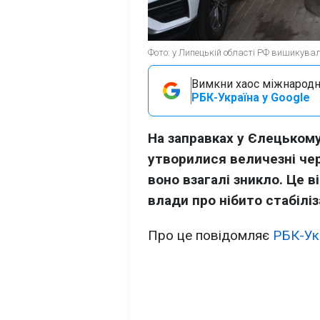
Фото: у Липецькій області РФ вишикувал
Вимкни хаос міжнародн
РБК-Україна у Google
На заправках у Єлецькому
утворилися величезні чер
воно взагалі зникло. Це в
влади про нібито стабіліз
Про це повідомляє
РБК-Ук