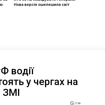
РФ водії
оять у чергах на
- ЗМІ
2 хв