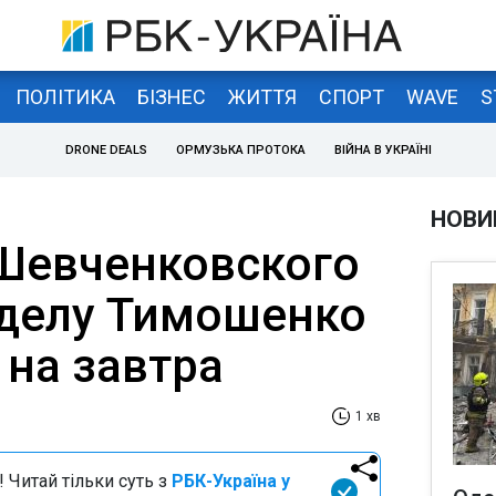
ПОЛІТИКА
БІЗНЕС
ЖИТТЯ
СПОРТ
WAVE
S
DRONE DEALS
ОРМУЗЬКА ПРОТОКА
ВІЙНА В УКРАЇНІ
НОВИ
Шевченковского
 делу Тимошенко
 на завтра
1 хв
 Читай тільки суть з
РБК-Україна у