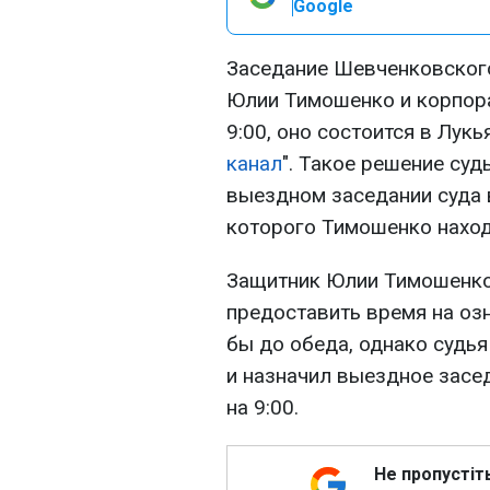
Google
Заседание Шевченковского 
Юлии Тимошенко и корпора
9:00, оно состоится в Лук
канал
". Такое решение суд
выездном заседании суда 
которого Тимошенко наход
Защитник Юлии Тимошенко 
предоставить время на оз
бы до обеда, однако судья
и назначил выездное засе
на 9:00.
Не пропустіт