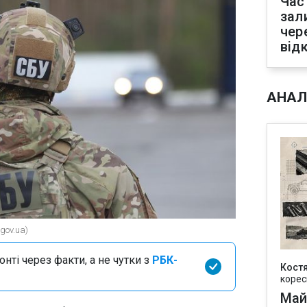
Час
зал
чер
від
АНАЛ
gov.ua)
нті через факти, а не чутки з
РБК-
Кост
корес
Май