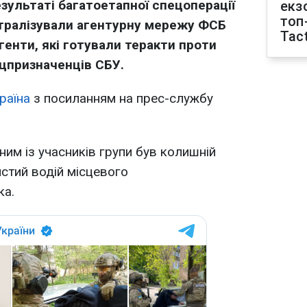
зультаті багатоетапної спецоперації
екз
топ
йтралізували агентурну мережу ФСБ
Tact
генти, які готували теракти проти
цпризначенців СБУ.
раїна
з посиланням на прес-службу
им із учасників групи був колишній
истий водій місцевого
ка.