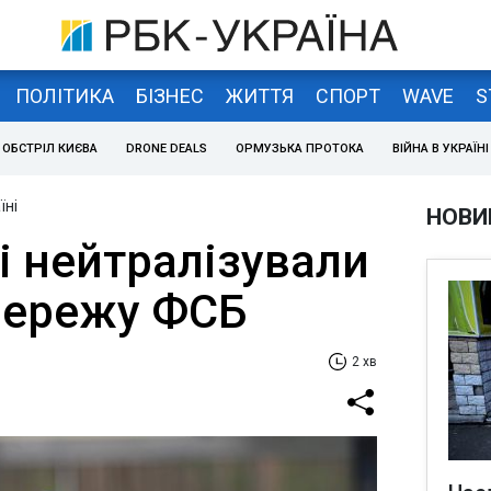
ПОЛІТИКА
БІЗНЕС
ЖИТТЯ
СПОРТ
WAVE
S
ОБСТРІЛ КИЄВА
DRONE DEALS
ОРМУЗЬКА ПРОТОКА
ВІЙНА В УКРАЇНІ
їні
НОВИ
і нейтралізували
мережу ФСБ
2 хв