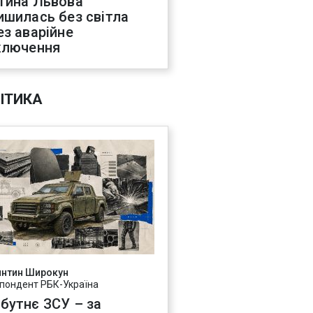
тина Львова
ишилась без світла
ез аварійне
ключення
ІТИКА
янтин Широкун
пондент РБК-Україна
бутнє ЗСУ – за