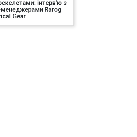
оскелетами: інтерв'ю з
-менеджерами Rarog
ical Gear